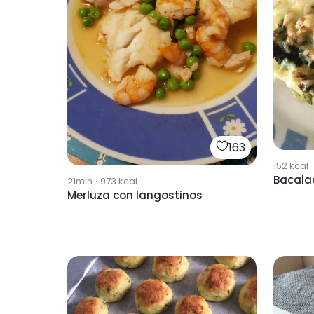
163
152
kcal
Bacala
21min
·
973
kcal
Merluza con langostinos