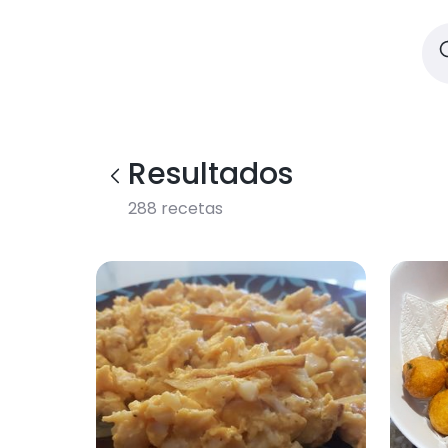
Resultados
288
recetas