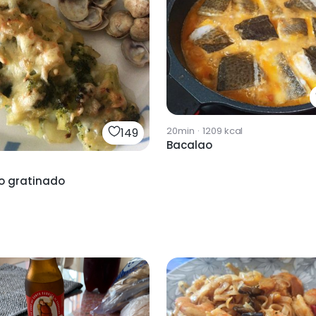
20min
·
1209
kcal
149
Bacalao
o gratinado