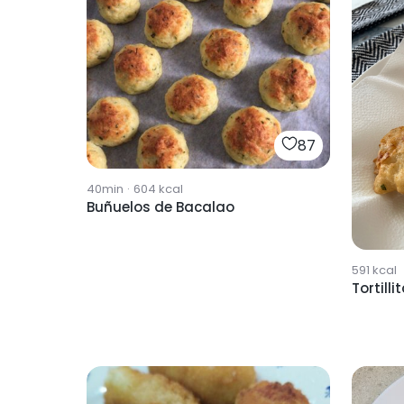
87
40min
·
604
kcal
Buñuelos de Bacalao
591
kcal
Tortill