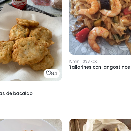
15min
·
333
kcal
Tallarines con langostinos
84
itas de bacalao