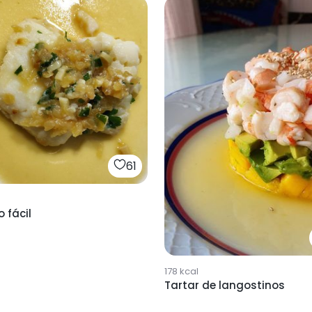
61
 fácil
178
kcal
Tartar de langostinos