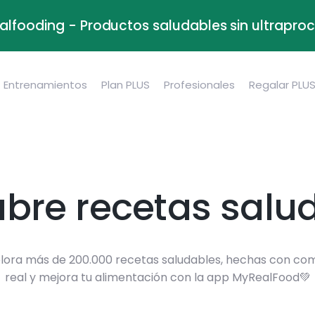
alfooding - Productos saludables sin ultrapr
Entrenamientos
Plan PLUS
Profesionales
Regalar PLU
bre recetas salu
lora más de 200.000 recetas saludables, hechas con co
real y mejora tu alimentación con la app MyRealFood💚