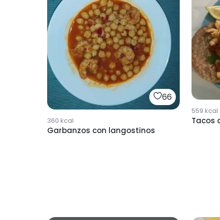
66
559
kcal
Tacos 
360
kcal
Garbanzos con langostinos