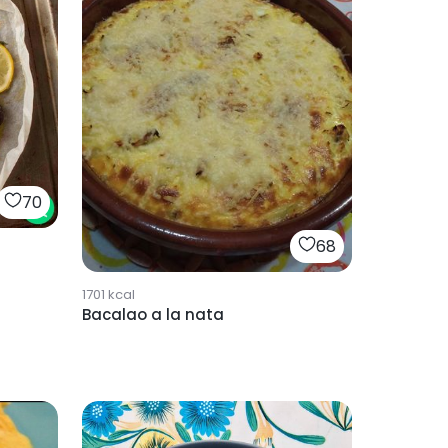
70
68
1701
kcal
Bacalao a la nata