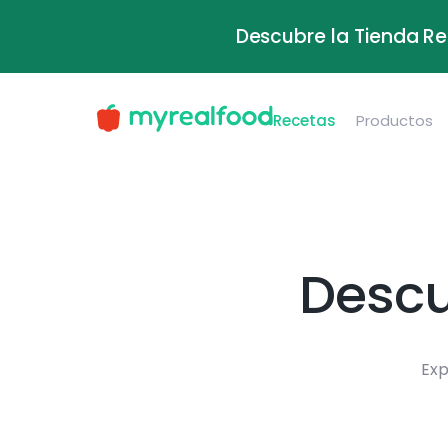
Descubre la Tienda Re
Recetas
Productos
Descu
Exp