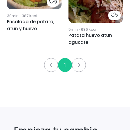
9
2
30min
·
387
kcal
Ensalada de patata,
atun y huevo
5min
·
686
kcal
Patata huevo atun
agucate
1