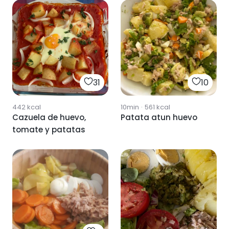
31
10
442
kcal
10min
·
561
kcal
Cazuela de huevo,
Patata atun huevo
tomate y patatas