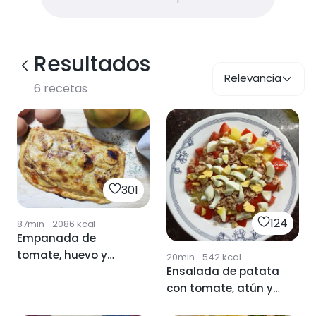
Resultados
Relevancia
6
recetas
301
124
87min
·
2086
kcal
Empanada de
tomate, huevo y
20min
·
542
kcal
Ensalada de patata
atún
con tomate, atún y
huevo duro