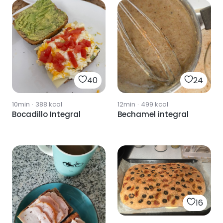
40
24
10min
·
388
kcal
12min
·
499
kcal
Bocadillo Integral
Bechamel integral
16