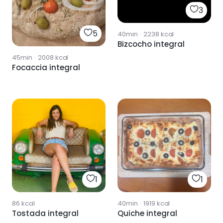
3
5
40min
·
2238
kcal
Bizcocho integral
45min
·
2008
kcal
Focaccia integral
1
1
86
kcal
40min
·
1919
kcal
Tostada integral
Quiche integral