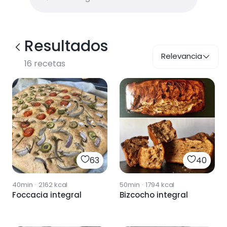
Resultados
Relevancia
16
recetas
63
40
40min
·
2162
kcal
50min
·
1794
kcal
Foccacia integral
Bizcocho integral