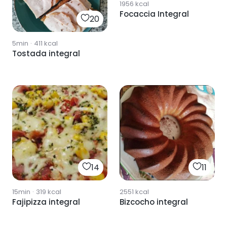
1956
kcal
Focaccia Integral
20
5min
·
411
kcal
Tostada integral
14
11
15min
·
319
kcal
2551
kcal
Fajipizza integral
Bizcocho integral