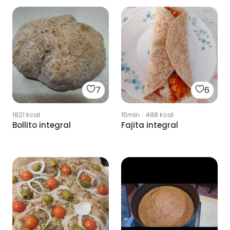
7
6
1821
kcal
15min
·
488
kcal
Bollito integral
Fajita integral