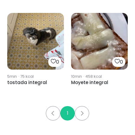
0
0
5min
·
75
kcal
10min
·
458
kcal
tostada integral
Moyete integral
1