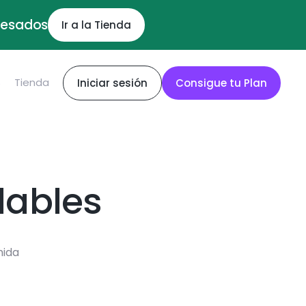
ocesados
Ir a la Tienda
S
Tienda
Iniciar sesión
Consigue tu Plan
dables
mida