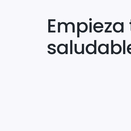
Empieza 
saludabl