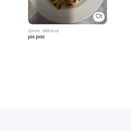
1
22min
·
886
kcal
pis pas