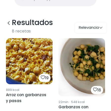
Resultados
Relevancia
8
recetas
19
18
889
kcal
Arroz con garbanzos
y pasas
22min
·
548
kcal
Garbanzos con