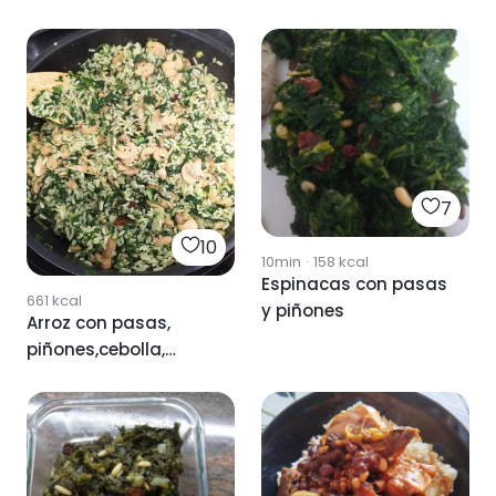
7
10
10min
·
158
kcal
Espinacas con pasas
661
kcal
y piñones
Arroz con pasas,
piñones,cebolla,
espinacas y
champiñones.