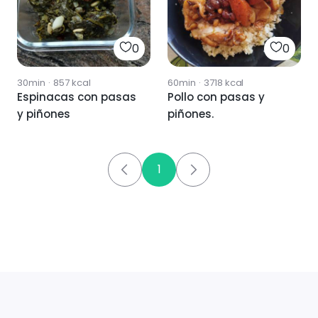
0
0
30min
·
857
kcal
60min
·
3718
kcal
Espinacas con pasas
Pollo con pasas y
y piñones
piñones.
1