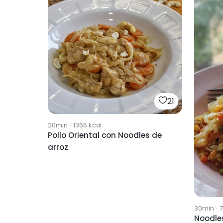
21
20min
·
1365
kcal
Pollo Oriental con Noodles de
arroz
30min
·
Noodles