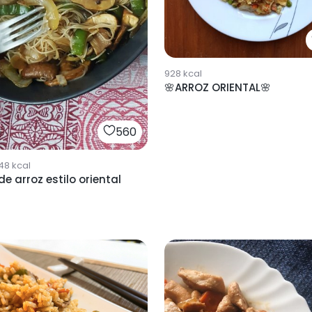
928
kcal
🌸ARROZ ORIENTAL🌸
560
48
kcal
de arroz estilo oriental