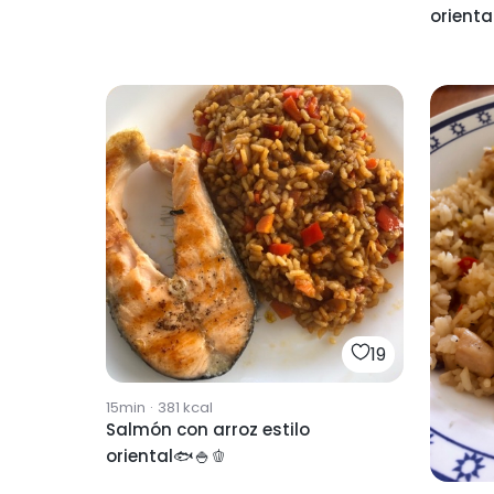
orienta
19
15min
·
381
kcal
Salmón con arroz estilo
oriental🐟🍚🫑