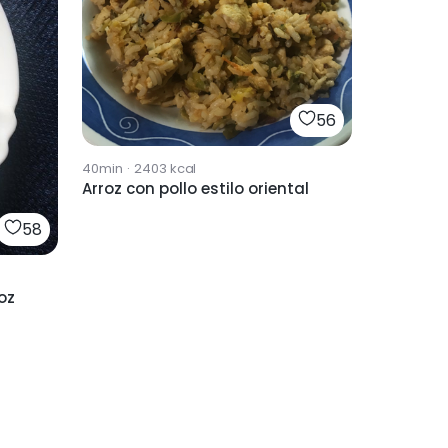
56
40min
·
2403
kcal
Arroz con pollo estilo oriental
58
roz