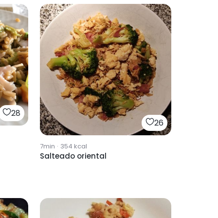
28
26
7min
·
354
kcal
Salteado oriental