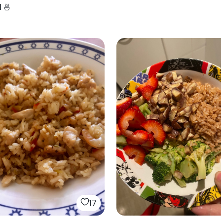
l 🍜
17