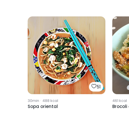
51
30min
·
488
kcal
461
kcal
Sopa oriental
Brocoli