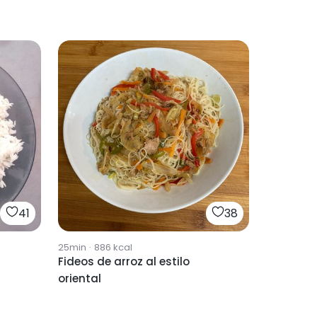
41
38
25min
·
886
kcal
Fideos de arroz al estilo
oriental