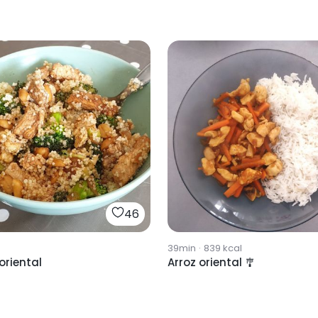
46
39min
·
839
kcal
 oriental
Arroz oriental 🎐