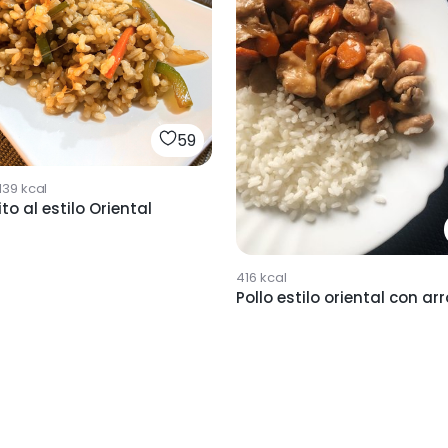
59
139
kcal
ito al estilo Oriental
416
kcal
Pollo estilo oriental con ar