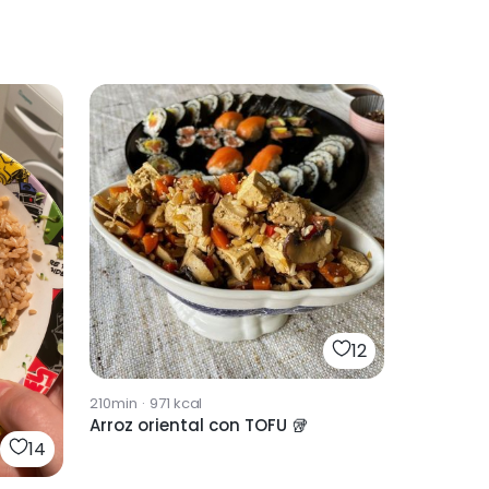
12
210min
·
971
kcal
Arroz oriental con TOFU 🥡
14