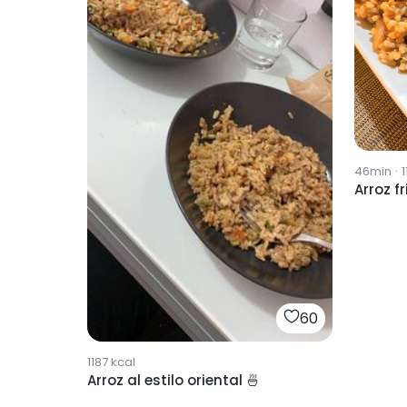
46min
·
1
Arroz fr
60
1187
kcal
Arroz al estilo oriental 🍜