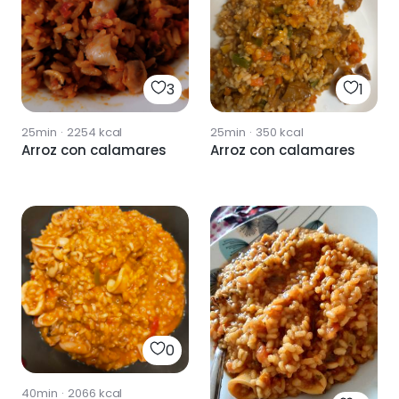
3
1
25min
·
2254
kcal
25min
·
350
kcal
Arroz con calamares
Arroz con calamares
0
40min
·
2066
kcal