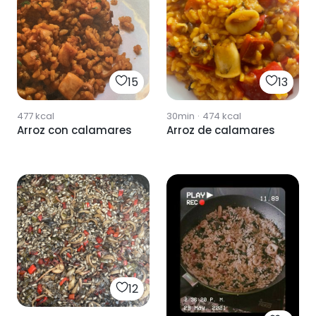
15
13
477
kcal
30min
·
474
kcal
Arroz con calamares
Arroz de calamares
12