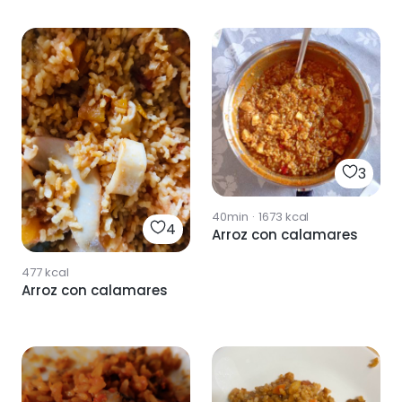
3
40min
·
1673
kcal
4
Arroz con calamares
477
kcal
Arroz con calamares