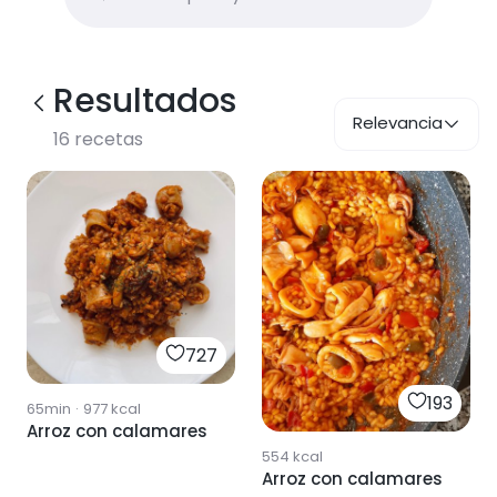
Resultados
Relevancia
16
recetas
727
193
65min
·
977
kcal
Arroz con calamares
554
kcal
Arroz con calamares