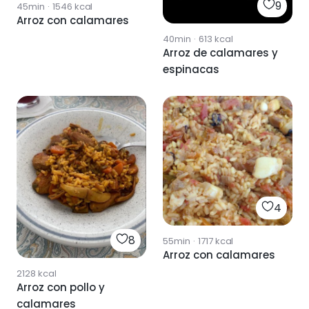
9
45min
·
1546
kcal
Arroz con calamares
40min
·
613
kcal
Arroz de calamares y
espinacas
4
8
55min
·
1717
kcal
Arroz con calamares
2128
kcal
Arroz con pollo y
calamares