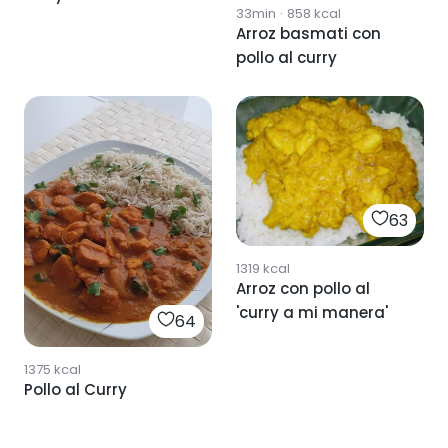
33min
·
858
kcal
Arroz basmati con
pollo al curry
63
1319
kcal
Arroz con pollo al
'curry a mi manera'
64
1375
kcal
Pollo al Curry