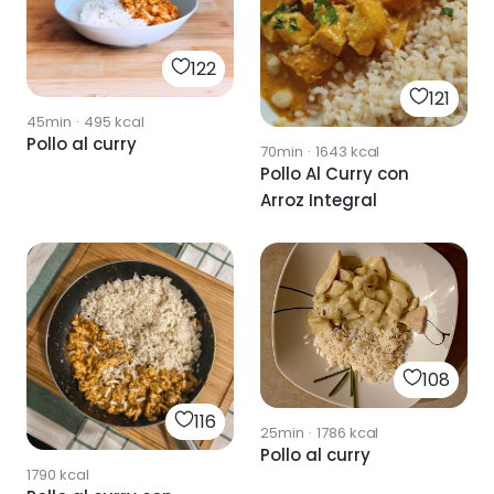
122
121
45min
·
495
kcal
Pollo al curry
70min
·
1643
kcal
Pollo Al Curry con
Arroz Integral
108
116
25min
·
1786
kcal
Pollo al curry
1790
kcal