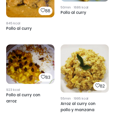
50min
·
1686
kcal
88
Pollo al curry
845
kcal
Pollo al curry
83
82
923
kcal
Pollo al curry con
55min
·
1995
kcal
arroz
Arroz al curry con
pollo y manzana