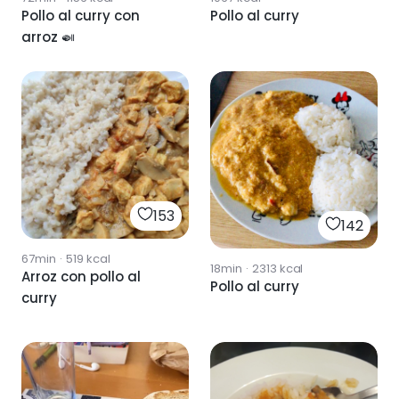
Pollo al curry con
Pollo al curry
arroz 🍛
153
142
67min
·
519
kcal
18min
·
2313
kcal
Arroz con pollo al
Pollo al curry
curry