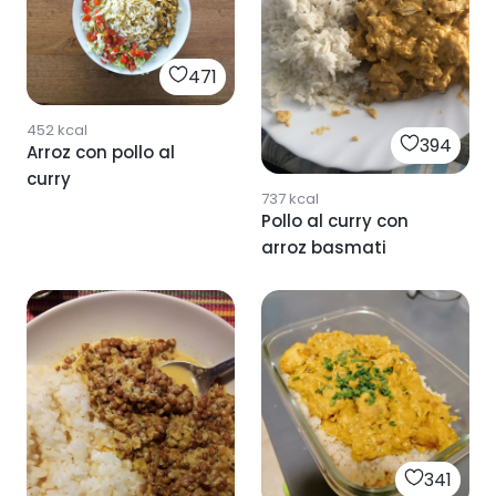
471
452
kcal
394
Arroz con pollo al
curry
737
kcal
Pollo al curry con
arroz basmati
341