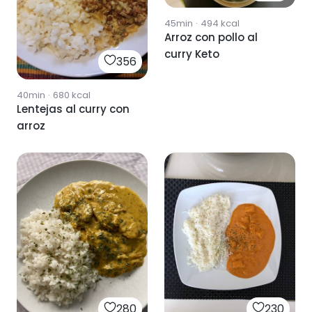
45min
·
494
kcal
Arroz con pollo al
curry Keto
356
40min
·
680
kcal
Lentejas al curry con
arroz
280
230