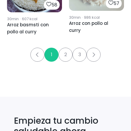
57
58
30min
·
986
kcal
30min
·
607
kcal
Arroz con pollo al
Arroz basmsti con
curry
pollo al curry
1
2
3
Empieza tu cambio