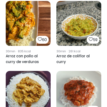
60
59
30min
·
835
kcal
30min
·
261
kcal
Arroz con pollo al
Arroz de coliflor al
curry de verduras
curry