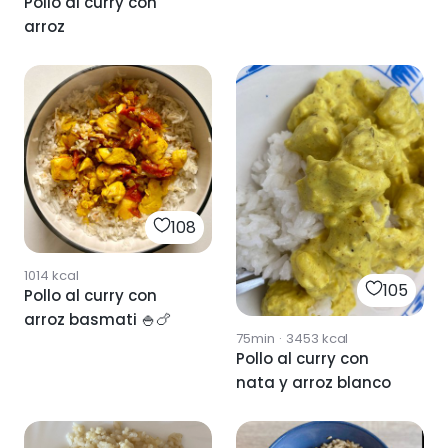
Pollo al curry con
arroz
108
1014
kcal
105
Pollo al curry con
arroz basmati 🍚🍗
75min
·
3453
kcal
Pollo al curry con
nata y arroz blanco