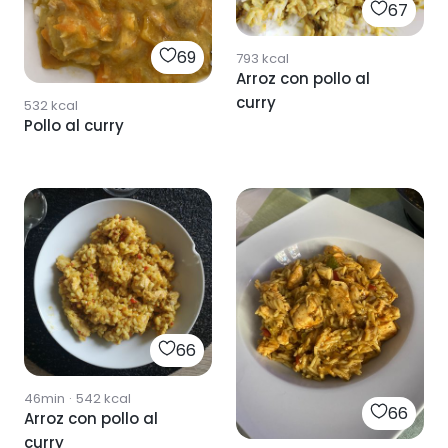
67
69
793
kcal
Arroz con pollo al
curry
532
kcal
Pollo al curry
66
46min
·
542
kcal
66
Arroz con pollo al
curry