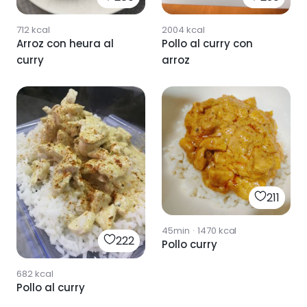
712
kcal
2004
kcal
Arroz con heura al
Pollo al curry con
curry
arroz
211
45min
·
1470
kcal
222
Pollo curry
682
kcal
Pollo al curry