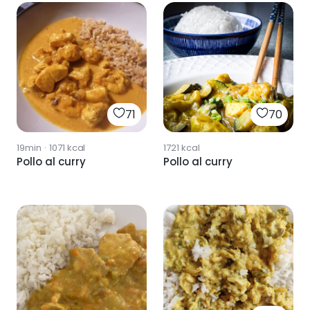
71
70
19min
·
1071
kcal
1721
kcal
Pollo al curry
Pollo al curry