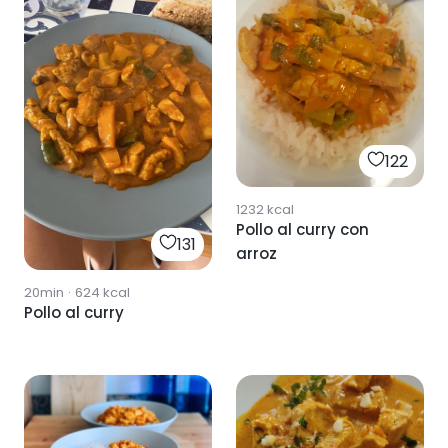
122
1232
kcal
Pollo al curry con
131
arroz
20min
·
624
kcal
Pollo al curry