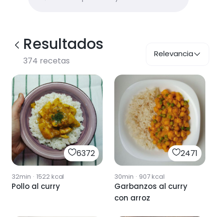
Resultados
Relevancia
374
recetas
6372
2471
32min
·
1522
kcal
30min
·
907
kcal
Pollo al curry
Garbanzos al curry
con arroz