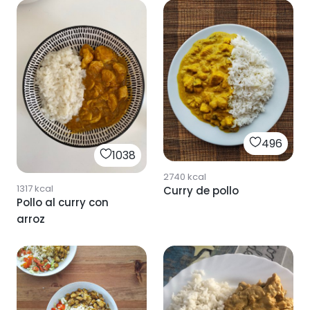
496
1038
2740
kcal
1317
kcal
Curry de pollo
Pollo al curry con
arroz