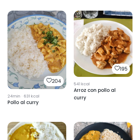
195
204
541
kcal
Arroz con pollo al
24min
·
631
kcal
curry
Pollo al curry