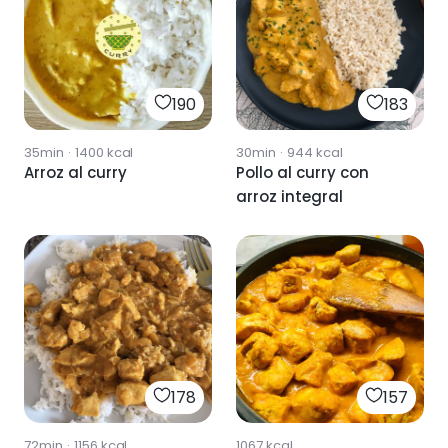
190
183
35min
·
1400
kcal
30min
·
944
kcal
Arroz al curry
Pollo al curry con
arroz integral
178
157
72min
·
1156
kcal
1067
kcal