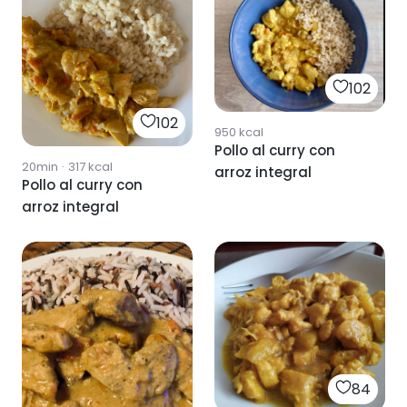
102
102
950
kcal
Pollo al curry con
20min
·
317
kcal
arroz integral
Pollo al curry con
arroz integral
84