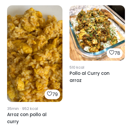
78
510
kcal
Pollo al Curry con
arroz
79
35min
·
952
kcal
Arroz con pollo al
curry