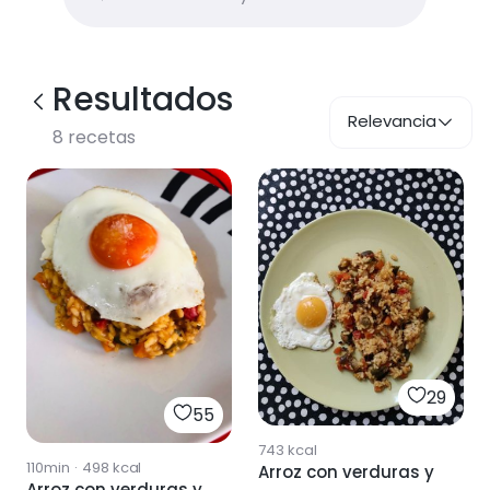
Resultados
Relevancia
8
recetas
29
55
743
kcal
110min
·
498
kcal
Arroz con verduras y
Arroz con verduras y