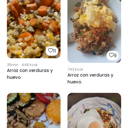
11
9
35min
·
448
kcal
743
kcal
Arroz con verduras y
Arroz con verduras y
huevo
huevo.