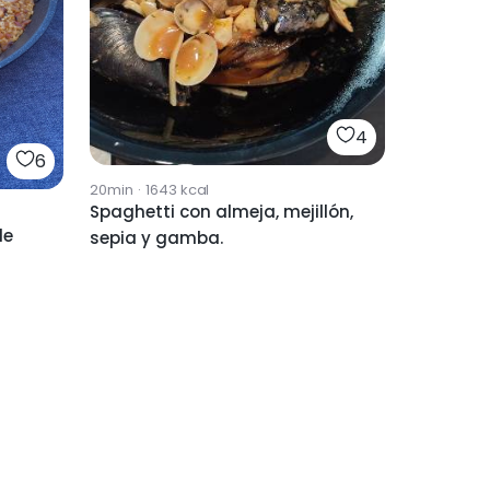
4
6
20min
·
1643
kcal
Spaghetti con almeja, mejillón,
de
sepia y gamba.