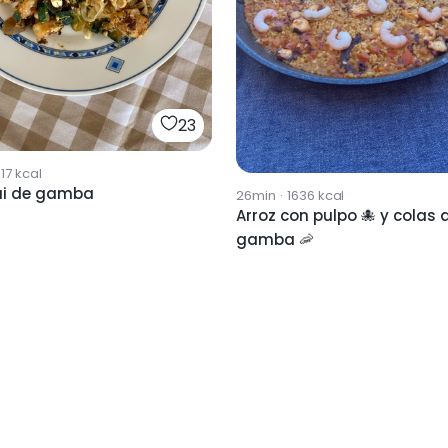
23
17
kcal
i de gamba
26min
·
1636
kcal
Arroz con pulpo 🐙 y colas 
gamba 🦐