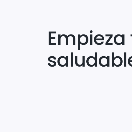
Empieza 
saludabl