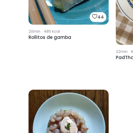
44
20min
·
485
kcal
Rollitos de gamba
22min
·
6
PadTha