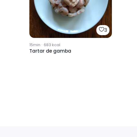
3
15min
·
683
kcal
Tartar de gamba