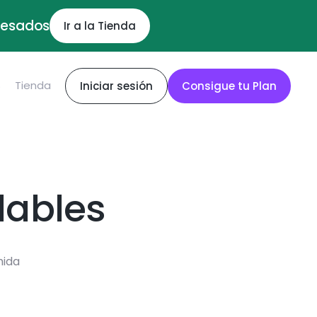
ocesados
Ir a la Tienda
S
Tienda
Iniciar sesión
Consigue tu Plan
dables
mida