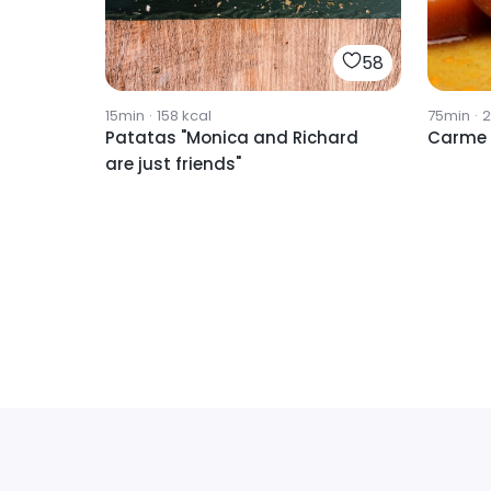
58
15min
·
158
kcal
75min
·
2
Patatas "Monica and Richard
Carme 
are just friends"