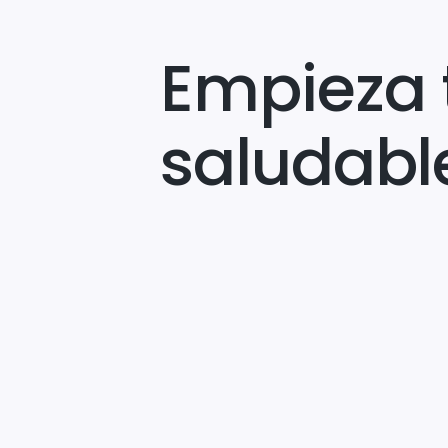
Empieza 
saludabl