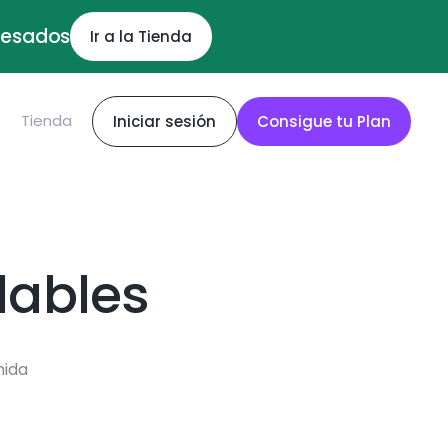
ocesados
Ir a la Tienda
S
Tienda
Iniciar sesión
Consigue tu Plan
dables
mida