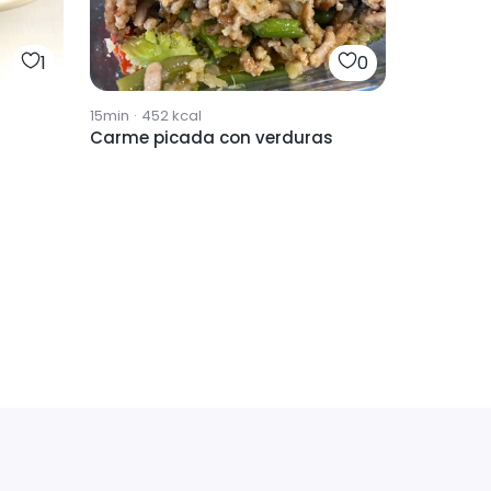
1
0
15min
·
452
kcal
Carme picada con verduras