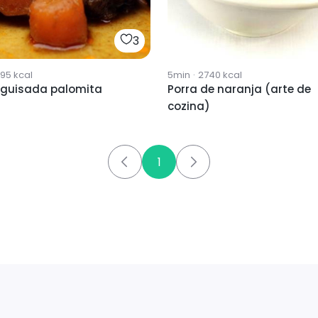
3
95
kcal
5min
·
2740
kcal
guisada palomita
Porra de naranja (arte de
cozina)
1