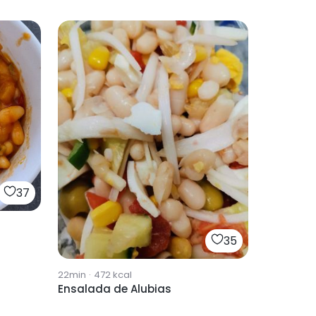
37
35
22min
·
472
kcal
Ensalada de Alubias