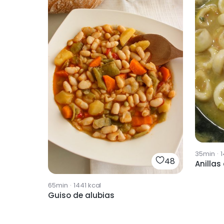
35min
·
1
48
Anillas
65min
·
1441
kcal
Guiso de alubias