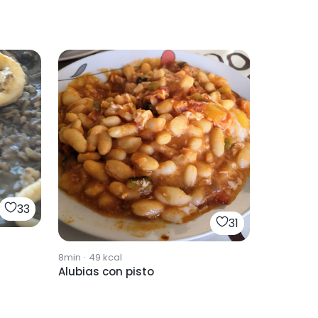
33
31
8min
·
49
kcal
Alubias con pisto