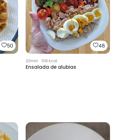
50
48
20min
·
518
kcal
Ensalada de alubias