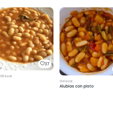
37
805
kcal
134
kcal
Alubias con pisto