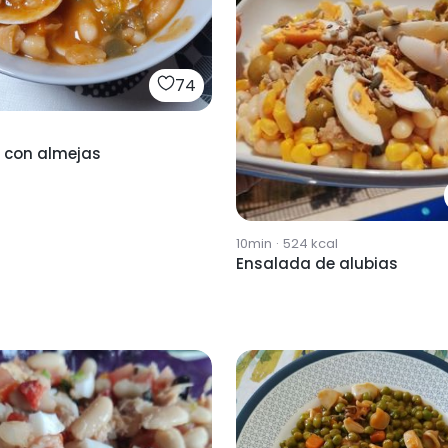
74
s con almejas
10min
·
524
kcal
Ensalada de alubias