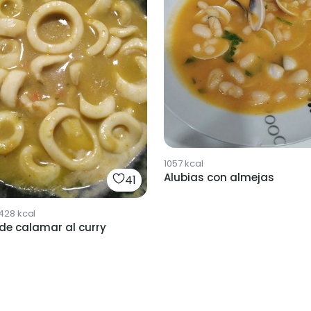
1057
kcal
Alubias con almejas
41
428
kcal
 de calamar al curry