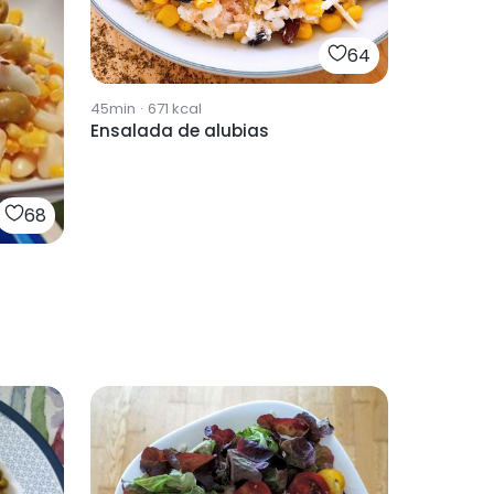
64
45min
·
671
kcal
Ensalada de alubias
68