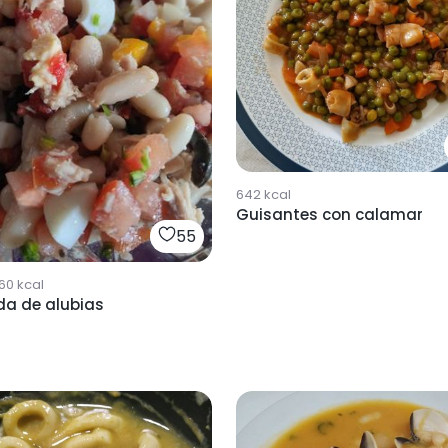
642
kcal
Guisantes con calamar
55
60
kcal
da de alubias