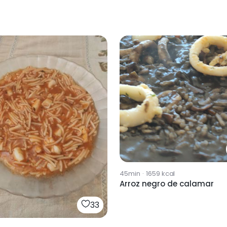
45min
·
1659
kcal
Arroz negro de calamar
33