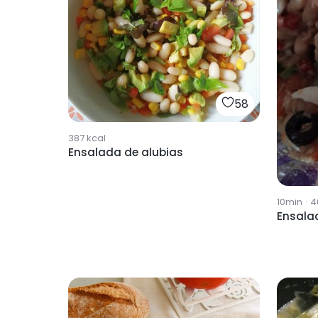
58
387
kcal
Ensalada de alubias
10min
·
4
Ensala