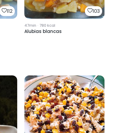
112
103
47min
·
780
kcal
Alubias blancas