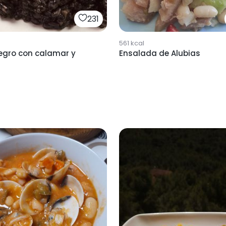
231
561
kcal
negro con calamar y
Ensalada de Alubias