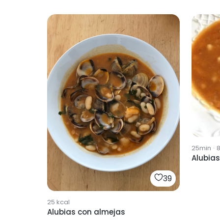
25min
·
Alubias
39
25
kcal
Alubias con almejas