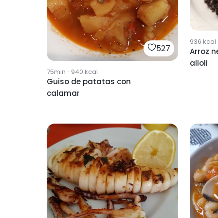
936
kcal
527
Arroz 
alioli
75min
·
940
kcal
Guiso de patatas con
calamar