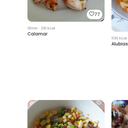
77
10min
·
215
kcal
Calamar
1130
kcal
Alubia