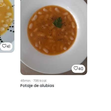
41
40
45min
·
736
kcal
Potaje de alubias