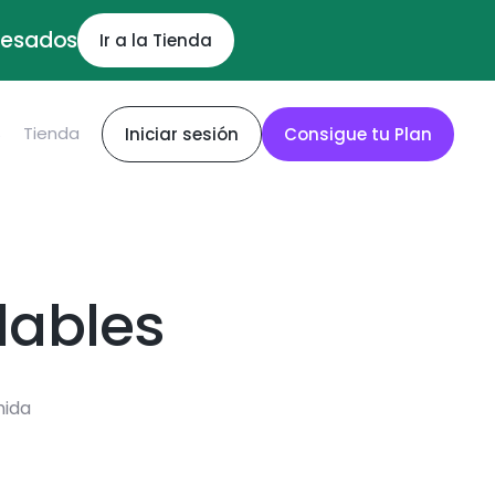
ocesados
Ir a la Tienda
S
Tienda
Iniciar sesión
Consigue tu Plan
dables
mida