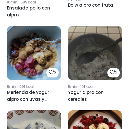
10min
·
589
kcal
Bolw alpro con fruta
Ensalada pollo con
alpro
3
2
5min
·
291
kcal
5min
·
191
kcal
Merienda de yogur
Yogur alpro con
alpro con uvas y
cereales
avena.