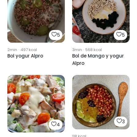
5
5
2min
·
497
kcal
3min
·
568
kcal
Bol yogur Alpro
Bol de Mango y yogur
Alpro
3
4
118
kcal