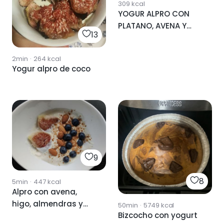
309
kcal
YOGUR ALPRO CON
PLATANO, AVENA Y
13
NUECES
2min
·
264
kcal
Yogur alpro de coco
9
8
5min
·
447
kcal
Alpro con avena,
higo, almendras y
50min
·
5749
kcal
Bizcocho con yogurt
arándanos