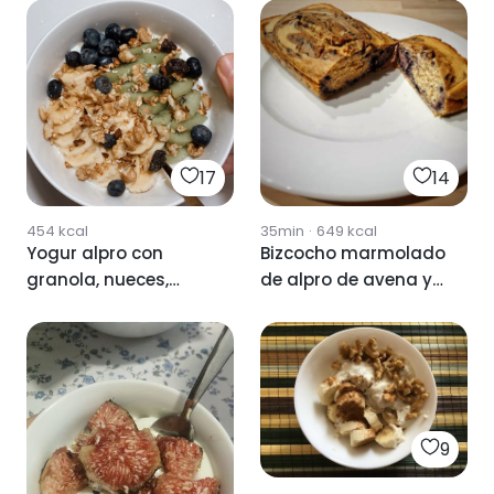
17
14
454
kcal
35min
·
649
kcal
Yogur alpro con
Bizcocho marmolado
granola, nueces,
de alpro de avena y
plátano, arándanos
arandanos
y kiwi
9