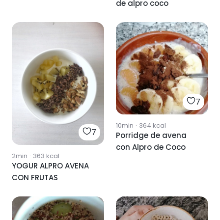
de alpro coco
7
10min
·
364
kcal
7
Porridge de avena
con Alpro de Coco
2min
·
363
kcal
YOGUR ALPRO AVENA
CON FRUTAS