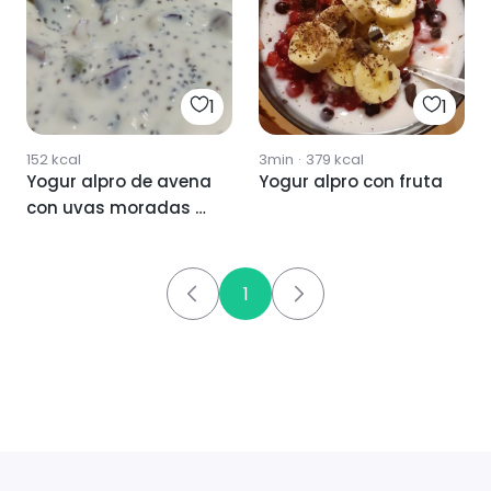
1
1
152
kcal
3min
·
379
kcal
Yogur alpro de avena
Yogur alpro con fruta
con uvas moradas y
chía
1