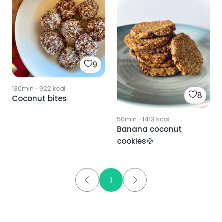
9
130min
·
922
kcal
8
Coconut bites
50min
·
1413
kcal
Banana coconut
cookies🍪
1