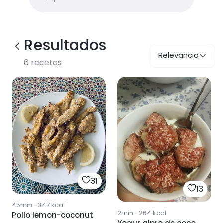
Resultados
Relevancia
6
recetas
31
13
45min
·
347
kcal
2min
·
264
kcal
Pollo lemon-coconut
Yogur alpro de coco