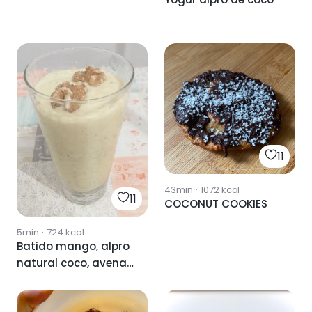
11
43min
·
1072
kcal
11
COCONUT COOKIES
5min
·
724
kcal
Batido mango, alpro
natural coco, avena
y chía