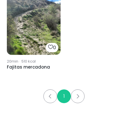
0
20min
·
510
kcal
Fajitas mercadona
1