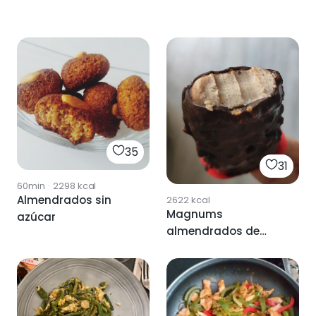
35
31
60min
·
2298
kcal
Almendrados sin
2622
kcal
Magnums
azúcar
almendrados de
avellanas