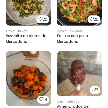
20
20
10min
·
101
kcal
20min
·
759
kcal
Revuelto de ajetes de
Fajitas con pollo
Mercadona !
Mercadona
7
14
3min
·
286
kcal
Almendrados de