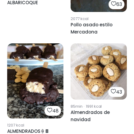
ALBARICOQUE
63
2077
kcal
Pollo asado estilo
Mercadona
43
85min
·
1991
kcal
48
Almendrados de
navidad
1207
kcal
ALMENDRADOS🍦🍫