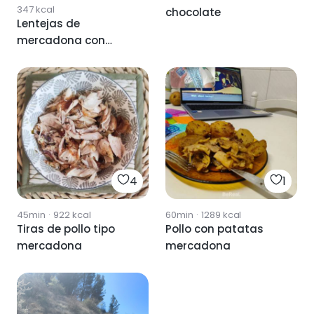
347
kcal
chocolate
Lentejas de
mercadona con
zanahoria
4
1
45min
·
922
kcal
60min
·
1289
kcal
Tiras de pollo tipo
Pollo con patatas
mercadona
mercadona