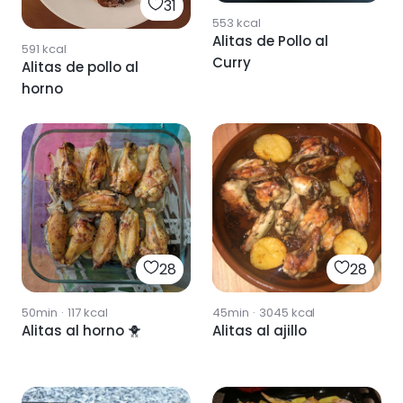
31
553
kcal
Alitas de Pollo al
591
kcal
Curry
Alitas de pollo al
horno
28
28
50min
·
117
kcal
45min
·
3045
kcal
Alitas al horno 🐥
Alitas al ajillo