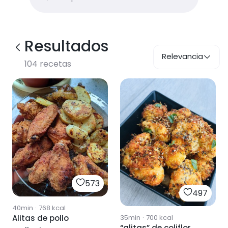
Resultados
Relevancia
104
recetas
573
497
40min
·
768
kcal
35min
·
700
kcal
Alitas de pollo
“alitas” de coliflor