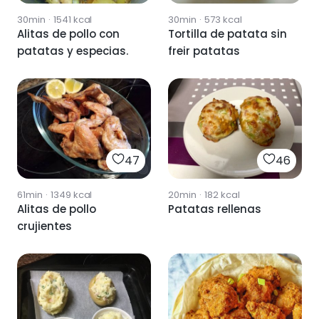
30min
·
1541
kcal
30min
·
573
kcal
Alitas de pollo con
Tortilla de patata sin
patatas y especias.
freir patatas
47
46
61min
·
1349
kcal
20min
·
182
kcal
Alitas de pollo
Patatas rellenas
crujientes