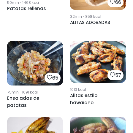
66
50min
·
1468
kcal
Patatas rellenas
32min
·
858
kcal
ALITAS ADOBADAS
57
65
1013
kcal
75min
·
1091
kcal
Alitas estilo
Ensaladas de
hawaiano
patatas