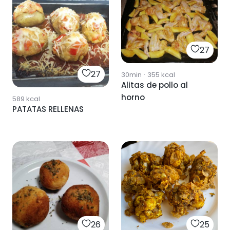
27
27
30min
·
355
kcal
Alitas de pollo al
horno
589
kcal
PATATAS RELLENAS
26
25