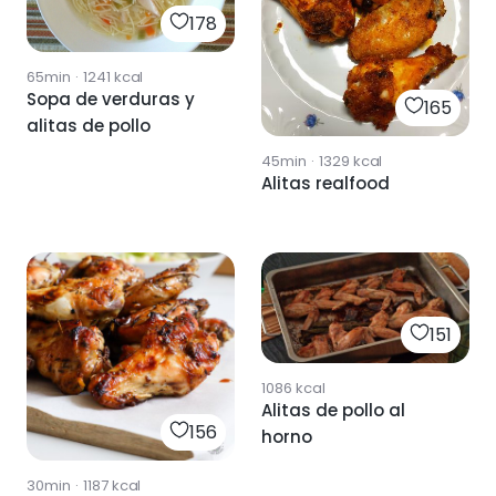
178
65min
·
1241
kcal
Sopa de verduras y
165
alitas de pollo
45min
·
1329
kcal
Alitas realfood
151
1086
kcal
Alitas de pollo al
156
horno
30min
·
1187
kcal