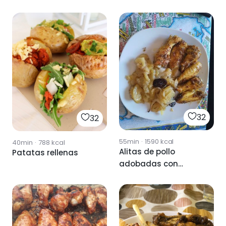
32
32
55min
·
1590
kcal
40min
·
788
kcal
Alitas de pollo
Patatas rellenas
adobadas con
patata