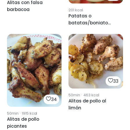
Alitas con falsa
barbacoa
201
kcal
Patatas o
batatas/boniato
chip
33
50min
·
463
kcal
34
Alitas de pollo al
limón
50min
·
1915
kcal
Alitas de pollo
picantes