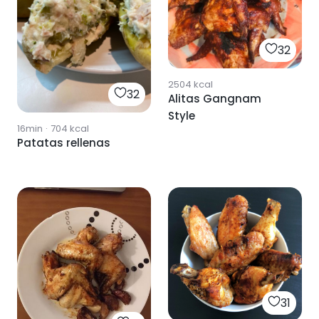
32
2504
kcal
32
Alitas Gangnam
Style
16min
·
704
kcal
Patatas rellenas
31