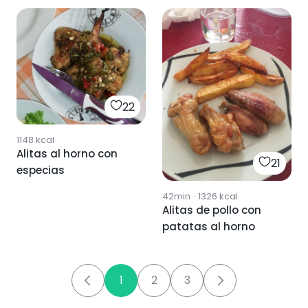
22
1148
kcal
Alitas al horno con
21
especias
42min
·
1326
kcal
Alitas de pollo con
patatas al horno
1
2
3