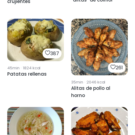
crujientes
387
261
45min
·
1824
kcal
Patatas rellenas
35min
·
2046
kcal
Alitas de pollo al
horno