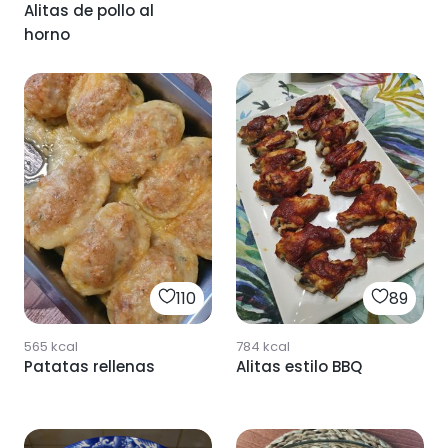
Alitas de pollo al
horno
110
89
565
kcal
784
kcal
Patatas rellenas
Alitas estilo BBQ