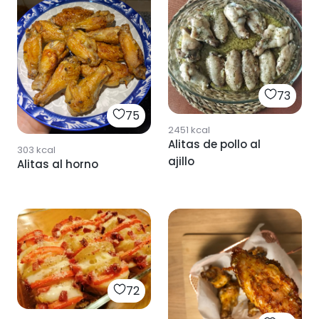
73
75
2451
kcal
Alitas de pollo al
303
kcal
ajillo
Alitas al horno
72