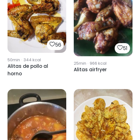
56
51
50min
·
344
kcal
25min
·
966
kcal
Alitas de pollo al
Alitas airfryer
horno