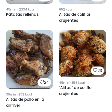
45min
·
2334
kcal
652
kcal
Patatas rellenas
Alitas de coliflor
crujientes
23
24
45min
·
514
kcal
"Alitas" de coliflor
crujientes
30min
·
879
kcal
Alitas de pollo en la
airfryer