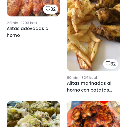
32
22min
·
1293
kcal
Alitas adovadas al
horno
32
90min
·
324
kcal
Alitas marinadas al
horno con patatas
fritas (sin aceite)