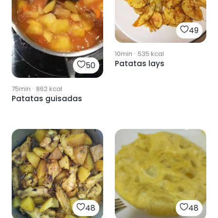
49
10min
·
535
kcal
Patatas lays
50
75min
·
862
kcal
Patatas guisadas
48
48