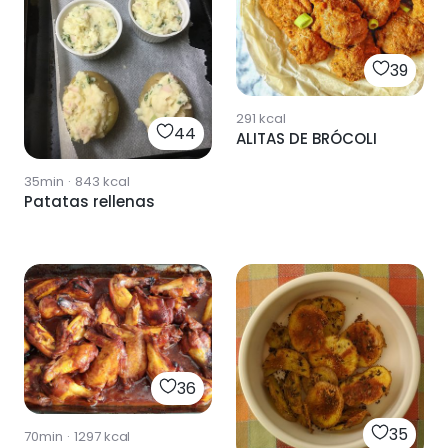
39
291
kcal
44
ALITAS DE BRÓCOLI
35min
·
843
kcal
Patatas rellenas
36
35
70min
·
1297
kcal