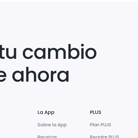
tu cambio
e ahora
La App
PLUS
Sobre la App
Plan PLUS
Recetas
Regalar PLUS