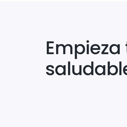
Empieza 
saludabl