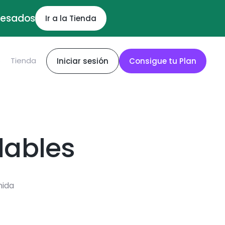
ocesados
Ir a la Tienda
S
Tienda
Iniciar sesión
Consigue tu Plan
dables
mida