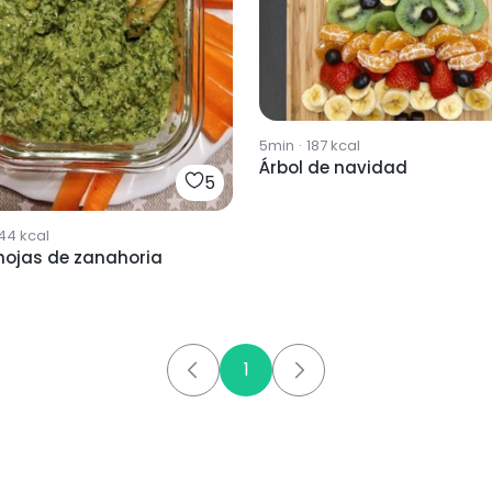
5min
·
187
kcal
Árbol de navidad
5
44
kcal
hojas de zanahoria
1