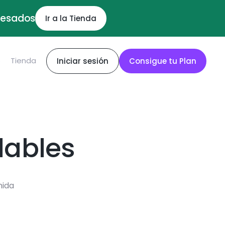
ocesados
Ir a la Tienda
S
Tienda
Iniciar sesión
Consigue tu Plan
dables
mida