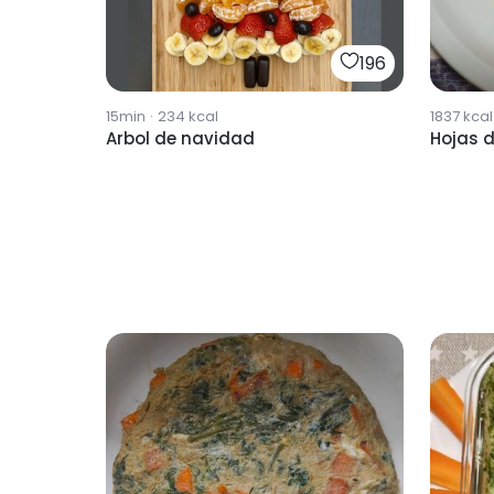
196
15min
·
234
kcal
1837
kcal
Arbol de navidad
Hojas d