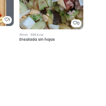
1
0
15min
·
998
kcal
Ensalada sin hojas