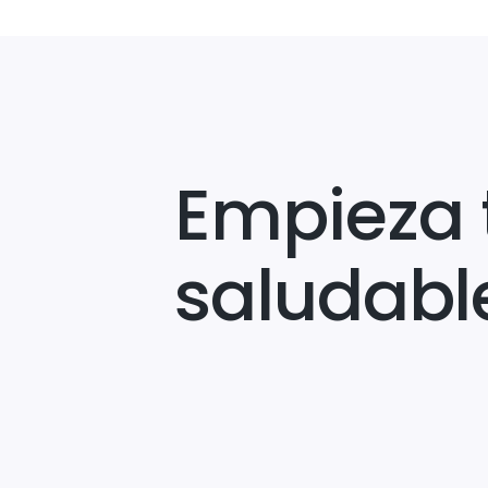
Empieza 
saludabl