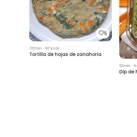
5
20min
·
90
kcal
Tortilla de hojas de zanahoria
10min
·
6
Dip de 