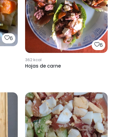
6
6
362
kcal
Hojas de carne