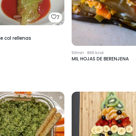
7
e col rellenas
50min
·
865
kcal
MIL HOJAS DE BERENJENA