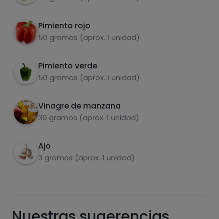
Pimiento rojo
50 gramos (aprox. 1 unidad)
Azúcares
Grasas
saturadas
Pimiento verde
50 gramos (aprox. 1 unidad)
Vinagre de manzana
30 gramos (aprox. 1 unidad)
Ajo
3 gramos (aprox. 1 unidad)
Hazte PLUS para ver la información nutricional
de las recetas, y desbloquear muchas más
funcionalidades PLUS.
Pásate al PLUS
Nuestras sugerencias