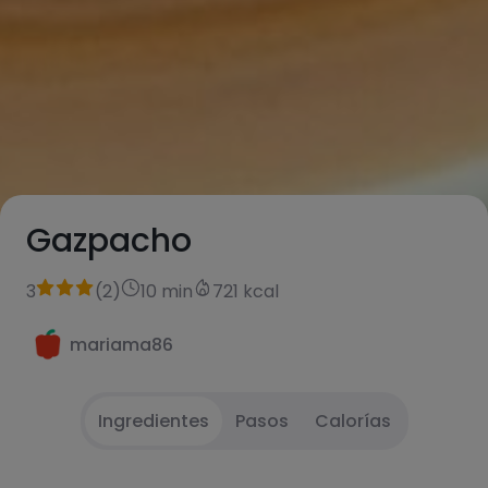
Gazpacho
3
(
2
)
10 min
721 kcal
mariama86
Ingredientes
Pasos
Calorías