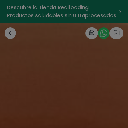
Descubre la Tienda Realfooding -
›
Productos saludables sin ultraprocesados
1