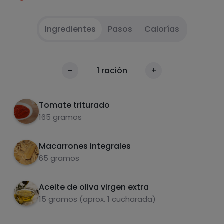
Ingredientes
Pasos
Calorías
Hierve macarrones
1
Calorías
-
1
ración
+
Por 100g
Échale tomate
2
Tomate triturado
165 gramos
Macarrones integrales
65 gramos
Aceite de oliva virgen extra
Carbohidratos
Proteínas
15 gramos (aprox. 1 cucharada)