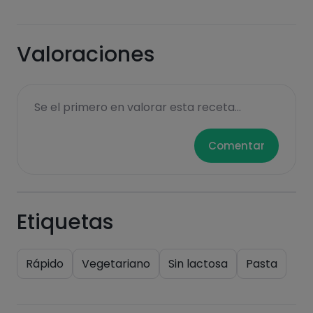
Hazte PLUS para ver la información nutricional
de las recetas, y desbloquear muchas más
funcionalidades PLUS.
Valoraciones
Pásate al PLUS
Se el primero en valorar esta receta...
Comentar
Etiquetas
Rápido
Vegetariano
Sin lactosa
Pasta