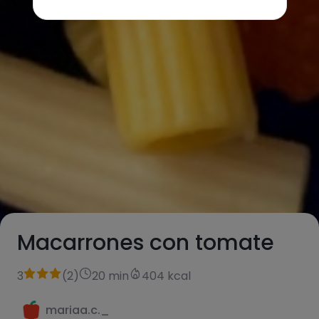
Macarrones con tomate
3
(
2
)
20 min
404 kcal
mariaa.c._