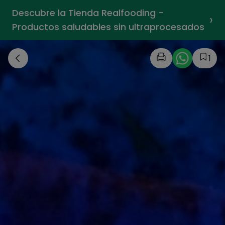
Descubre la Tienda Realfooding -
›
Productos saludables sin ultraprocesados
1