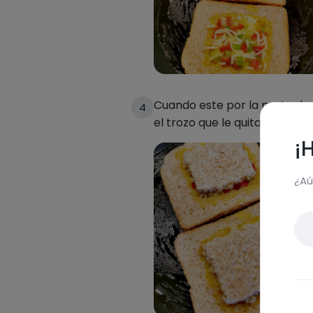
Cuando este por la parte de
4
el trozo que le quitamos y dar
¡
¿Aú