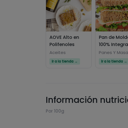
AOVE Alto en
Pan de Mold
Polifenoles
100% Integra
Aceites
Panes Y Mas
Ir a la tienda →
Ir a la tienda →
Información nutric
Por 100g