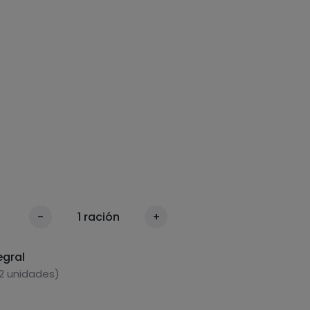
-
1
ración
+
egral
2 unidades)