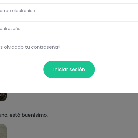
orreo electrónico
 lado.
ontraseña
s olvidado tu contraseña?
Iniciar sesión
yuno, está buenísimo.