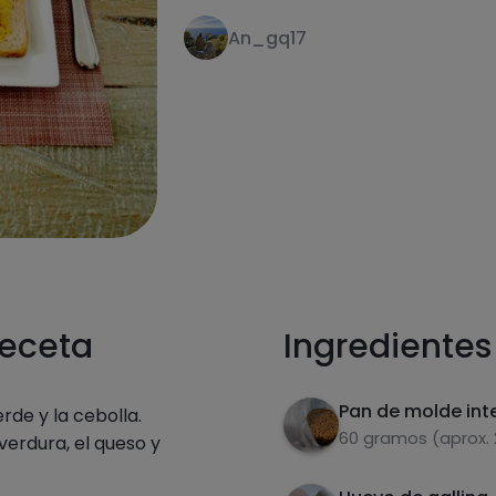
An_gq17
receta
Ingredientes
Pan de molde int
erde y la cebolla.
60 gramos (aprox. 
 verdura, el queso y