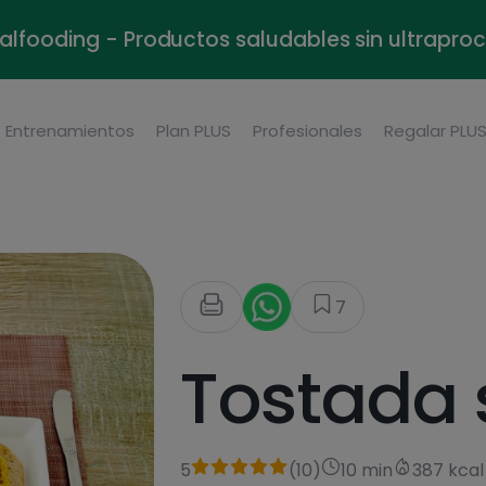
alfooding - Productos saludables sin ultrapr
Entrenamientos
Plan PLUS
Profesionales
Regalar PLU
7
Tostada 
5
(
10
)
10 min
387 kcal