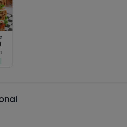
e
l
as
ional