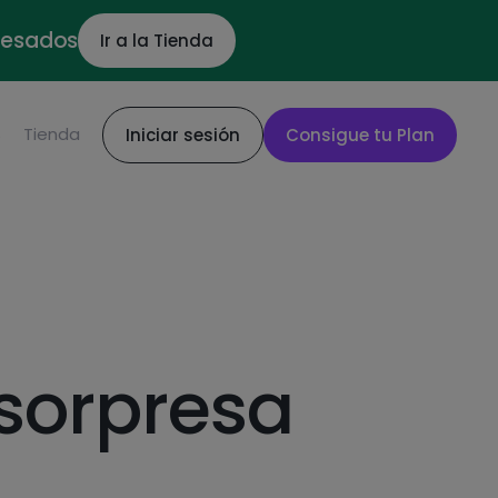
ocesados
Ir a la Tienda
S
Tienda
Iniciar sesión
Consigue tu Plan
sorpresa