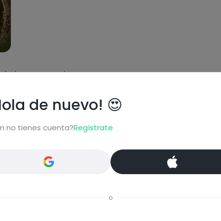
 abajo poner encima
le la vuelta.
Hola de nuevo! 😍
n no tienes cuenta?
Regístrate
o