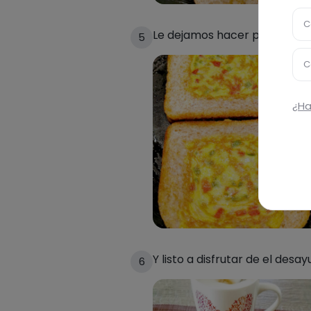
C
Le dejamos hacer por el otro
5
C
¿Ha
Y listo a disfrutar de el desa
6