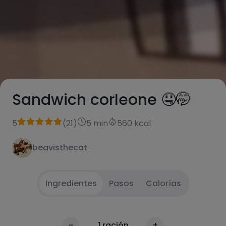
Sandwich corleone 🤤🤭
5
(
21
)
5 min
560 kcal
beavisthecat
Ingredientes
Pasos
Calorías
Tostamos el pan de molde
1
-
1
ración
+