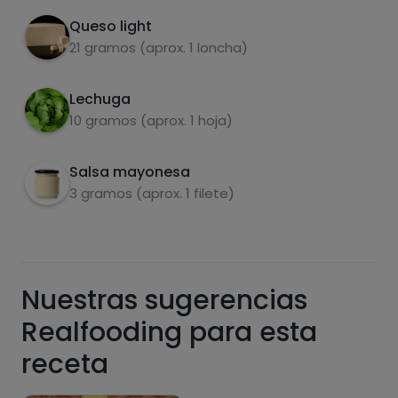
Queso light
21 gramos (aprox. 1 loncha)
Azúcares
Grasas
saturadas
Lechuga
10 gramos (aprox. 1 hoja)
Salsa mayonesa
3 gramos (aprox. 1 filete)
Hazte PLUS para ver la información nutricional
Nuestras sugerencias
de las recetas, y desbloquear muchas más
funcionalidades PLUS.
Realfooding para esta
Pásate al PLUS
receta