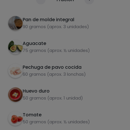
Calorías
Por 100g
Untar con mayonesa una o ambas
2
rebanadas, al gusto.
Pan de molde integral
90 gramos (aprox. 3 unidades)
En la primera capa pone lechuga, tomate y
3
aguacate
Aguacate
Ponemos otra rebanada y colocamos el
4
75 gramos (aprox. ½ unidades)
huevo duro, el pavo y el queso. Cerramos con
la última rebanada
Pechuga de pavo cocida
Carbohidratos
Proteínas
60 gramos (aprox. 3 lonchas)
Cortar por la mitad y servir.
5
Huevo duro
50 gramos (aprox. 1 unidad)
Grasas
Sal
Tomate
50 gramos (aprox. ½ unidades)