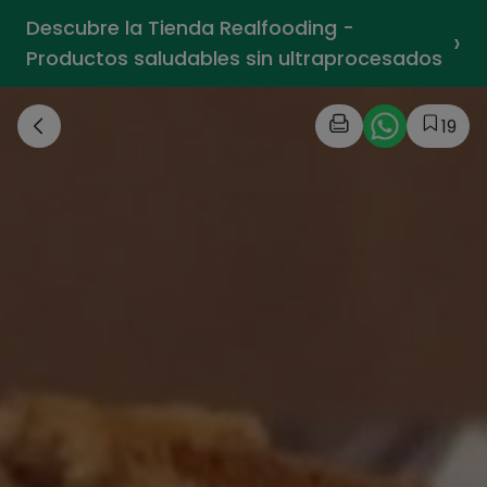
Descubre la Tienda Realfooding -
›
Productos saludables sin ultraprocesados
19