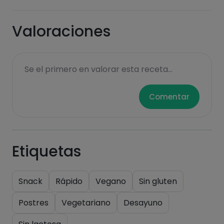
Valoraciones
Hazte PLUS para ver la información nutricional
de las recetas, y desbloquear muchas más
funcionalidades PLUS.
Se el primero en valorar esta receta...
Pásate al PLUS
Comentar
Etiquetas
Snack
Rápido
Vegano
Sin gluten
Postres
Vegetariano
Desayuno