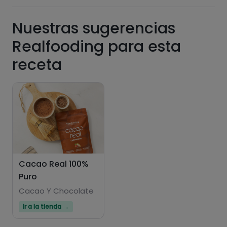
Carbohidratos
Proteínas
Nuestras sugerencias
Realfooding para esta
receta
Grasas
Sal
Azúcares
Grasas
saturadas
Cacao Real 100%
Puro
Cacao Y Chocolate
Ir a la tienda →