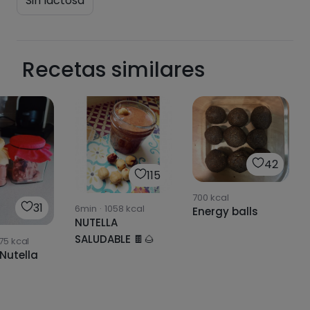
Sin lactosa
Recetas similares
42
115
700
kcal
31
6min
·
1058
kcal
Energy balls
NUTELLA
SALUDABLE 🍫🌰
75
kcal
/Nutella