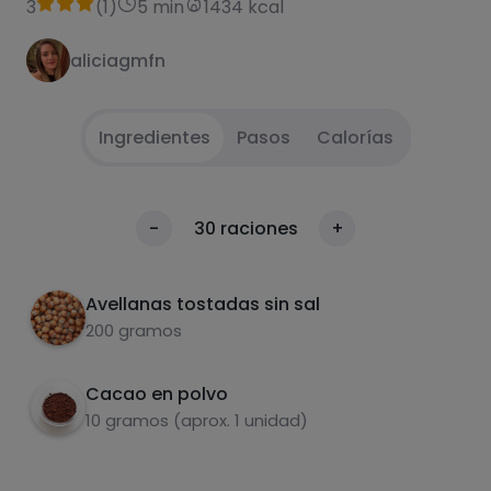
3
(
1
)
5 min
1434 kcal
aliciagmfn
Ingredientes
Pasos
Calorías
Poner las avellanas en un vaso batidor y batir
1
Calorías
-
30
raciones
+
hasta conseguir textura deseada
Por 100g
Añadir el cacao y remover
2
Avellanas tostadas sin sal
200 gramos
Cacao en polvo
10 gramos (aprox. 1 unidad)