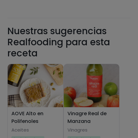
Nuestras sugerencias
Realfooding para esta
Hazte PLUS para ver la información nutricional
receta
de las recetas, y desbloquear muchas más
funcionalidades PLUS.
Pásate al PLUS
AOVE Alto en
Vinagre Real de
Polifenoles
Manzana
Aceites
Vinagres