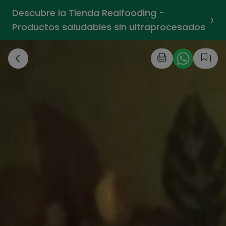
Descubre la Tienda Realfooding -
›
Productos saludables sin ultraprocesados
1