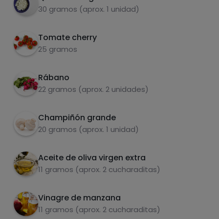
30 gramos (aprox. 1 unidad)
Tomate cherry
Carbohidratos
Proteínas
25 gramos
Rábano
22 gramos (aprox. 2 unidades)
Grasas
Sal
Champiñón grande
20 gramos (aprox. 1 unidad)
Aceite de oliva virgen extra
11 gramos (aprox. 2 cucharaditas)
Azúcares
Grasas
saturadas
Vinagre de manzana
11 gramos (aprox. 2 cucharaditas)