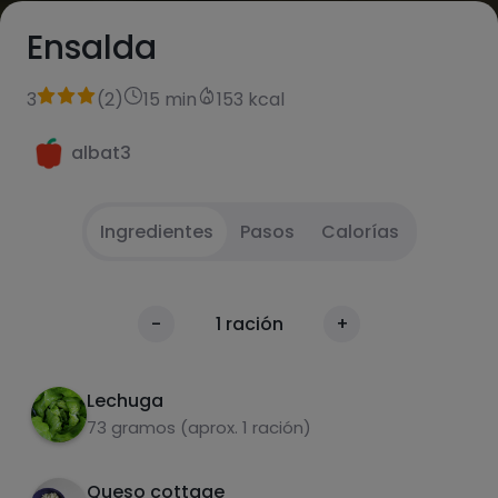
Ensalda
3
(
2
)
15 min
153 kcal
albat3
Ingredientes
Pasos
Calorías
Cortar i mezclar
1
Calorías
-
1
ración
+
Por 100g
Lechuga
73 gramos (aprox. 1 ración)
Queso cottage