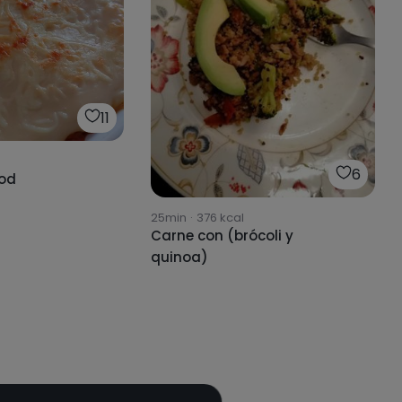
11
6
ood
25min
·
376
kcal
Carne con (brócoli y
quinoa)