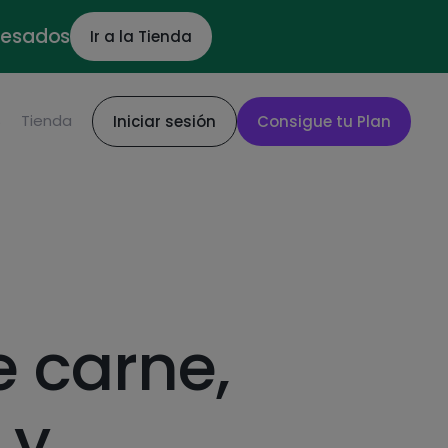
ocesados
Ir a la Tienda
S
Tienda
Iniciar sesión
Consigue tu Plan
e carne,
 y