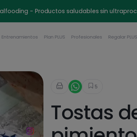
alfooding - Productos saludables sin ultrapr
Entrenamientos
Plan PLUS
Profesionales
Regalar PLU
5
Tostas d
pimiento