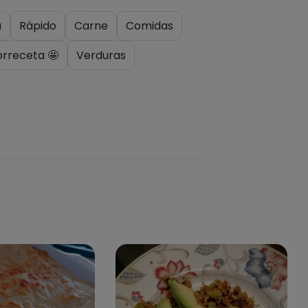
a
Rápido
Carne
Comidas
orreceta 🤩
Verduras