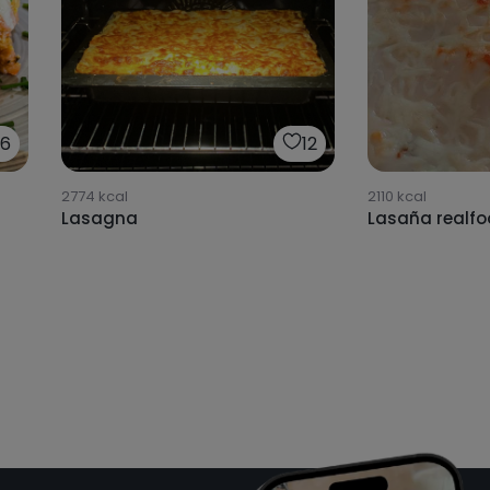
26
12
2774
kcal
2110
kcal
Lasagna
Lasaña realf