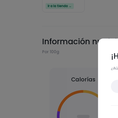
Ir a la tienda →
Información nutric
Por 100g
¡
¿Aú
Calorías