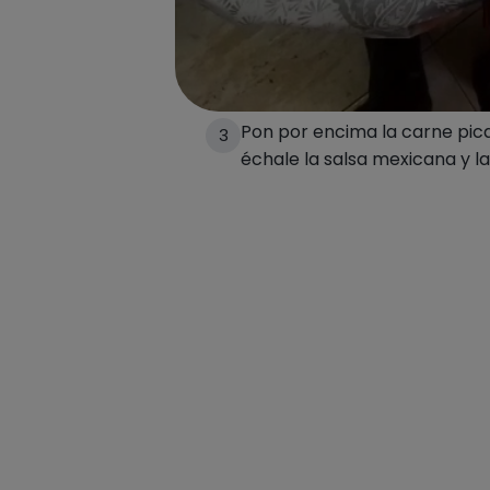
Tuesta el pan de pita en tos
2
dividiéndola en dos mitades
el video
Pon por encima la carne pic
3
échale la salsa mexicana y la