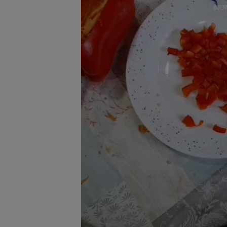
Preparación de la 
Corta el pimiento en dados 
1
junto a la carne picada con a
especias al gusto