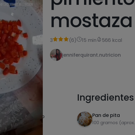
mostaza 
3
(
6
)
15 min
566 kcal
jenniferquirant.nutricion
receta
Ingredientes
Pan de pita
pequeños y saltealo
100 gramos (aprox.
ceite de oliva y