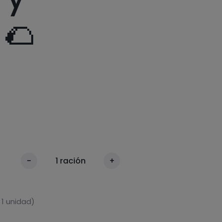
🌮
-
1
ración
+
 1 unidad)