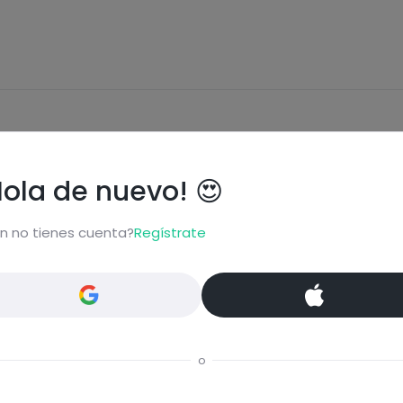
ional
Hola de nuevo! 😍
n no tienes cuenta?
Regístrate
Carbohidratos
Grasas
o