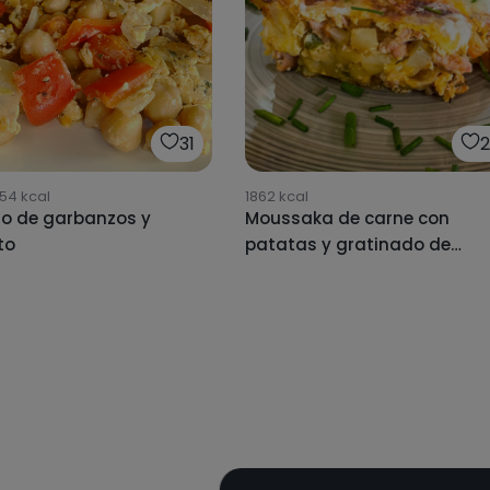
31
54
kcal
1862
kcal
to de garbanzos y
Moussaka de carne con
to
patatas y gratinado de
yogur