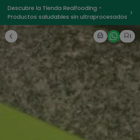
Descubre la Tienda Realfooding -
›
Productos saludables sin ultraprocesados
1