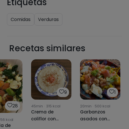
Etiquetas
Comidas
Verduras
Recetas similares
9
1
28
45min
·
315
kcal
20min
·
500
kcal
Crema de
Garbanzos
coliflor con
asados con
556
kcal
da de
salmón y
coliflor (air