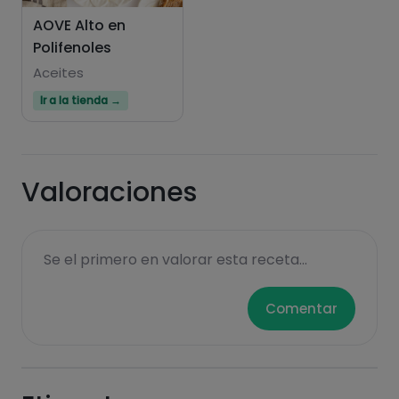
AOVE Alto en
Polifenoles
Hazte PLUS para ver la información nutricional
de las recetas, y desbloquear muchas más
Aceites
funcionalidades PLUS.
Ir a la tienda →
Pásate al PLUS
Valoraciones
Se el primero en valorar esta receta...
Comentar