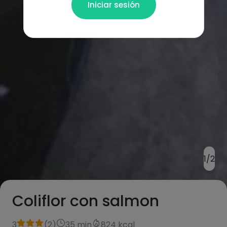
Iniciar sesión
1/2
Coliflor con salmon
3
(
2
)
35 min
824 kcal