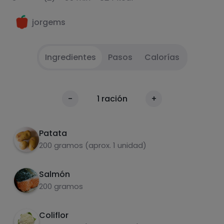
jorgems
Ingredientes
Pasos
Calorías
Cocemos coliflor
1
Calorías
-
1
ración
+
Por 100g
Hacemos salmon
2
Patata
200 gramos (aprox. 1 unidad)
Salmón
200 gramos
Coliflor
Carbohidratos
Proteínas