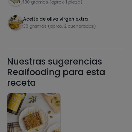
180 gramos (aprox. 1 pieza)
Aceite de oliva virgen extra
30 gramos (aprox. 2 cucharadas)
Grasas
Sal
Nuestras sugerencias
Realfooding para esta
Azúcares
Grasas
receta
saturadas