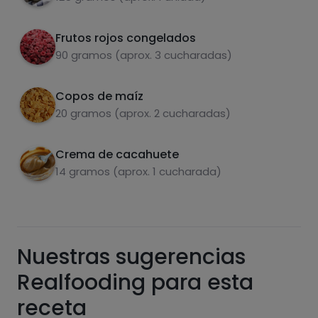
cacahuete. Disfruta!
Frutos rojos congelados
90 gramos (aprox. 3 cucharadas)
Copos de maíz
Carbohidratos
Proteínas
20 gramos (aprox. 2 cucharadas)
Crema de cacahuete
14 gramos (aprox. 1 cucharada)
Grasas
Sal
Nuestras sugerencias
Realfooding para esta
Azúcares
Grasas
receta
saturadas