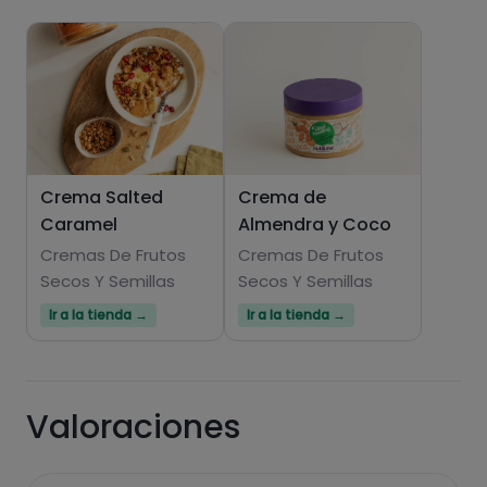
Crema Salted
Crema de
Caramel
Almendra y Coco
Hazte PLUS para ver la información nutricional
de las recetas, y desbloquear muchas más
Cremas De Frutos
Cremas De Frutos
Secos Y Semillas
funcionalidades PLUS.
Secos Y Semillas
Ir a la tienda →
Ir a la tienda →
Pásate al PLUS
Valoraciones