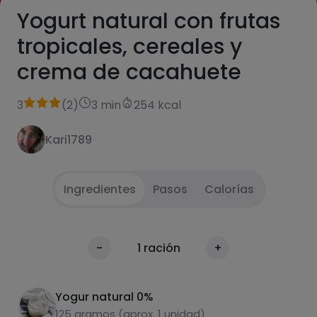
Yogurt natural con frutas
tropicales, cereales y
crema de cacahuete
3
(
2
)
3 min
254 kcal
Kari1789
Ingredientes
Pasos
Calorías
Introduce el yogur en una taza grande o bol
1
Calorías
-
1
ración
+
Por 100g
Introduce el resto de ingredientes (en mi
2
caso frutas tropicales congeladas), cereales
Yogur natural 0%
sin azúcar y una cucharada de crema de
125 gramos (aprox. 1 unidad)