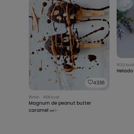
1022
kcal
Helado
4336
15min
·
458
kcal
Magnum de peanut butter
caramel 🥜✨