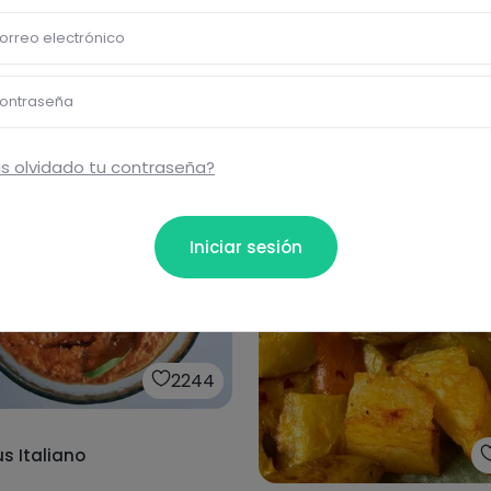
22min
·
537
kcal
orreo electrónico
Huevos rellenos de aguaca
queso y salmón
ontraseña
s olvidado tu contraseña?
Iniciar sesión
2244
 Italiano