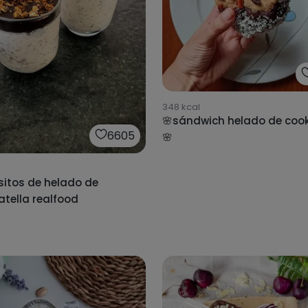
348
kcal
🌸sándwich helado de cook
6605
🌸
sitos de helado de
atella realfood