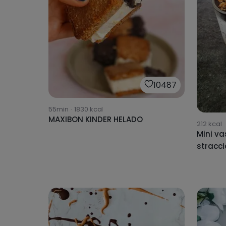
10487
55min
·
1830
kcal
MAXIBON KINDER HELADO
212
kcal
Mini va
stracci