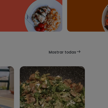
aguacate 🥑 tomate 🍅 y arroz
🍚
1028
Mostrar todas