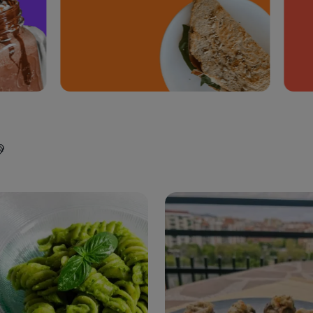
450
kcal
ie de plátano y
Smoothie de Mango 🥭 y
ate
Plátano 🍌
285
kcal
Smoothie de 🥝
