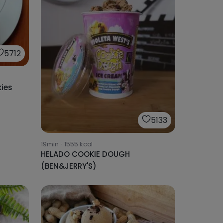
5712
ies
5133
19min
·
1555
kcal
HELADO COOKIE DOUGH
(BEN&JERRY'S)