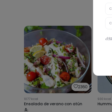
C
C
¿Ha
2360
1077
kcal
930
kcal
Ensalada de verano con atún
Hummus
🏝