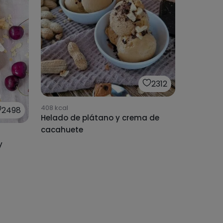
2312
408
kcal
2498
Helado de plátano y crema de
cacahuete
y