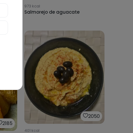
973
kcal
te,
Salmorejo de aguacate
2050
2185
401
kcal