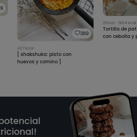
9
25min
·
1904
kcal
Tortilla de pa
389
427
kcal
[ shakshuka: pisto con
huevos y comino ]
 potencial
ricional!