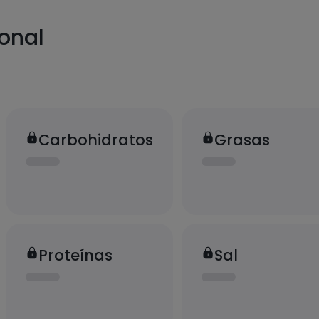
ional
Carbohidratos
Grasas
Proteínas
Sal