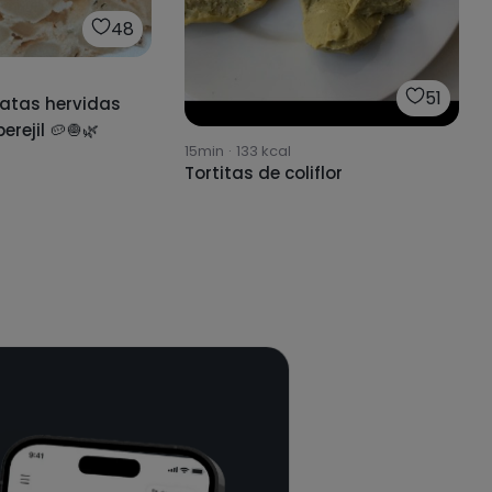
48
51
tatas hervidas
con cebolla y perejil 🥔🧅🌿
15min
·
133
kcal
Tortitas de coliflor