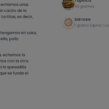
Tapioca
e echamos unas
45 gramos
n cacito de la
tortitas, es decir,
Sal rosa
1 gramo (aprox. 1 
 tengamos en casa,
lla, pollo
a, echamos la
os con la otra
la quesadilla.
que se funda el