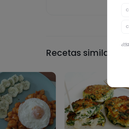
C
C
¿Ha
Recetas similares