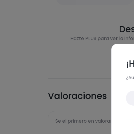
Des
Hazte PLUS para ver la inf
¡
¿Aú
Valoraciones
Se el primero en valorar esta rece