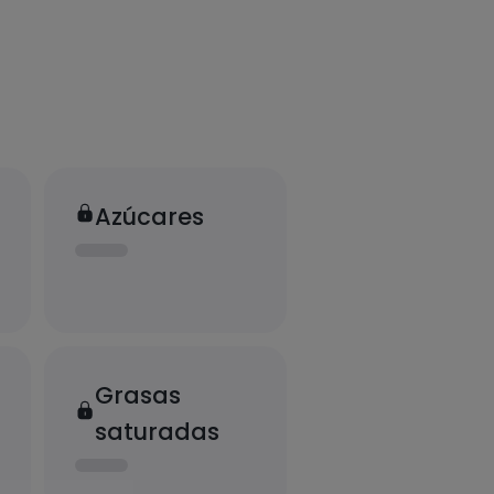
Azúcares
Grasas
saturadas