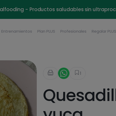
alfooding - Productos saludables sin ultrapr
Entrenamientos
Plan PLUS
Profesionales
Regalar PLU
1
Quesadil
yuca