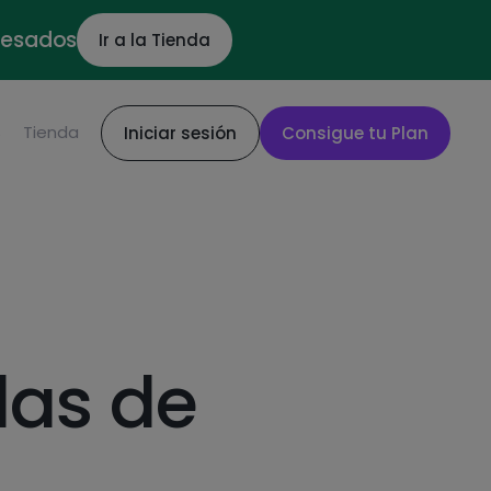
ocesados
Ir a la Tienda
S
Tienda
Iniciar sesión
Consigue tu Plan
las de