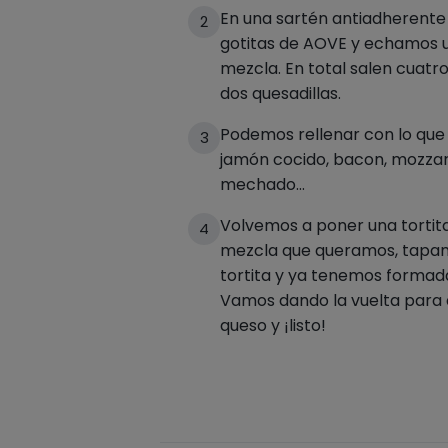
En una sartén antiadherent
2
gotitas de AOVE y echamos u
mezcla. En total salen cuatro 
dos quesadillas.
Podemos rellenar con lo que
3
jamón cocido, bacon, mozzare
mechado…
Volvemos a poner una tortit
4
mezcla que queramos, tapam
tortita y ya tenemos formada 
Vamos dando la vuelta para 
queso y ¡listo!