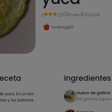
3
(
2
)
15 min
213 kcal
noeliagg12
receta
Ingredientes
Huevo de gallina
e yuca. En un bol
100 gramos (aprox.
tes y los batimos