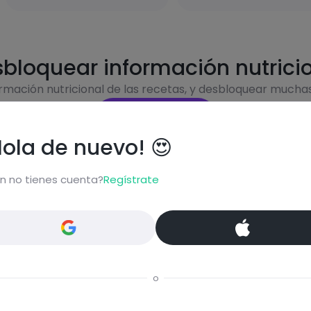
bloquear información nutrici
ormación nutricional de las recetas, y desbloquear mucha
Pásate al PLUS
Hola de nuevo! 😍
n no tienes cuenta?
Regístrate
Eti
Rápi
o
ta...
En m