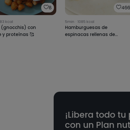
8
466
83
kcal
5min
·
1085
kcal
 (gnocchis) con
Hamburguesas de
 y proteínas 🥰
espinacas rellenas de
mozzarella
¡Libera todo tu
con un Plan nut