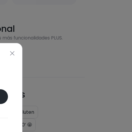
onal
s más funcionalidades PLUS.
quetas
do
Sin gluten
enos de 20’ 🤩