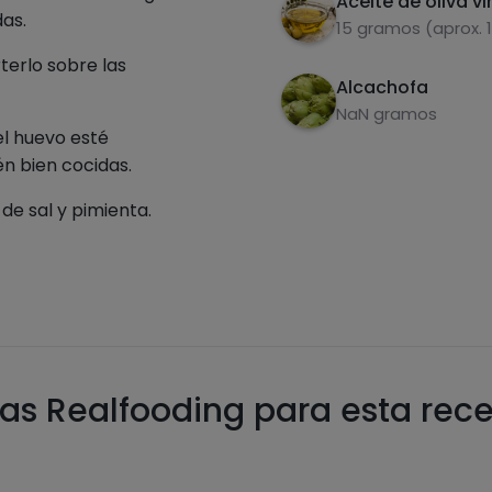
Aceite de oliva vi
as.
15 gramos (aprox. 
rterlo sobre las
Alcachofa
NaN gramos
 el huevo esté
én bien cocidas.
 de sal y pimienta.
as Realfooding para esta rec