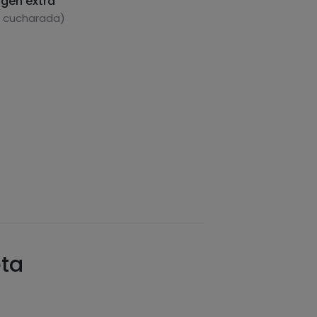
rgen extra
1 cucharada)
eta