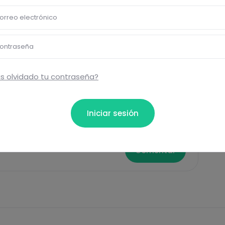
Pásate al PLUS
orreo electrónico
ontraseña
Eti
s olvidado tu contraseña?
Cen
Iniciar sesión
ta...
Comentar