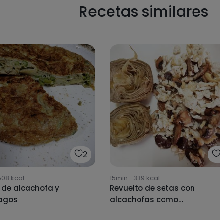
Recetas similares
2
508
kcal
15min
·
339
kcal
a de alcachofa y
Revuelto de setas con
agos
alcachofas como
acompañante