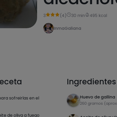
3
(
4
)
30 min
495 kcal
InmaGaliana
receta
Ingredientes
Huevo de gallina
ara sofreirlas en el
260 gramos (aprox
ite de oliva a fuego