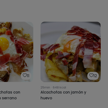
11
12
25min
·
648
kcal
chofas con
Alcachofas con jamón y
n serrano
huevo