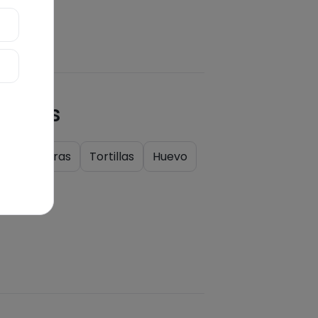
quetas
a
Verduras
Tortillas
Huevo