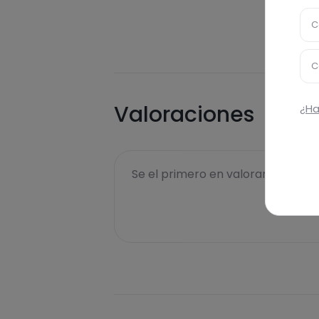
C
C
Valoraciones
¿Ha
Se el primero en valorar esta rece