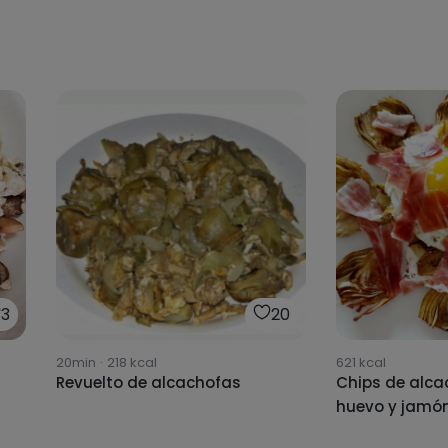
3
20
20min
·
218
kcal
621
kcal
Revuelto de alcachofas
Chips de alca
huevo y jamó