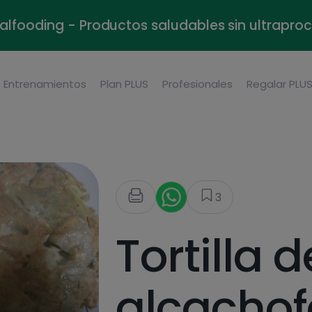
alfooding - Productos saludables sin ultrapr
Entrenamientos
Plan PLUS
Profesionales
Regalar PLU
3
Tortilla d
alcachof