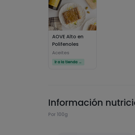
AOVE Alto en
Polifenoles
Aceites
Ir a la tienda →
Información nutric
Por 100g