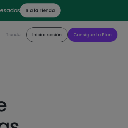
ocesados
Ir a la Tienda
S
Tienda
Iniciar sesión
Consigue tu Plan
e
as