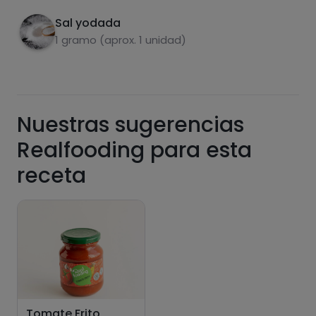
saturadas
Sal yodada
1 gramo (aprox. 1 unidad)
Nuestras sugerencias
Realfooding para esta
Hazte PLUS para ver la información nutricional
receta
de las recetas, y desbloquear muchas más
funcionalidades PLUS.
Pásate al PLUS
Tomate Frito