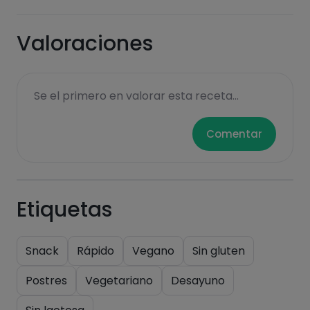
Valoraciones
Hazte PLUS para ver la información nutricional
de las recetas, y desbloquear muchas más
funcionalidades PLUS.
Se el primero en valorar esta receta...
Pásate al PLUS
Comentar
Etiquetas
Snack
Rápido
Vegano
Sin gluten
Postres
Vegetariano
Desayuno