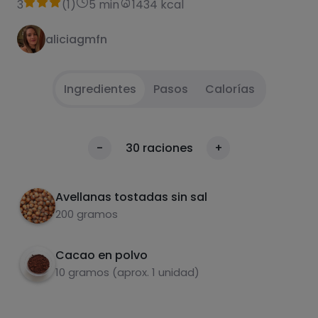
3
(
1
)
5 min
1434 kcal
aliciagmfn
Ingredientes
Pasos
Calorías
Poner las avellanas en un vaso batidor y batir
1
Calorías
-
30
raciones
+
hasta conseguir textura deseada
Por 100g
Añadir el cacao y remover
2
Avellanas tostadas sin sal
200 gramos
Cacao en polvo
10 gramos (aprox. 1 unidad)