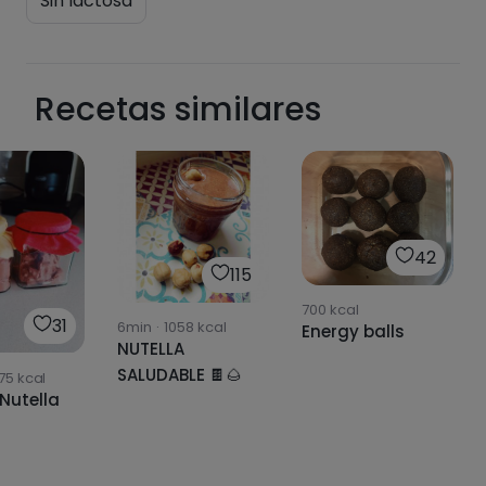
Sin lactosa
Recetas similares
42
115
700
kcal
31
6min
·
1058
kcal
Energy balls
NUTELLA
SALUDABLE 🍫🌰
75
kcal
/Nutella