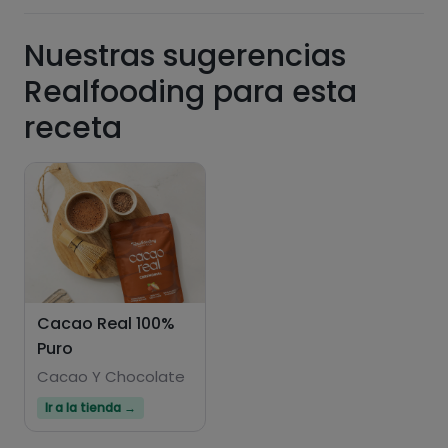
Carbohidratos
Proteínas
Nuestras sugerencias
Realfooding para esta
receta
Grasas
Sal
Azúcares
Grasas
saturadas
Cacao Real 100%
Puro
Cacao Y Chocolate
Ir a la tienda →