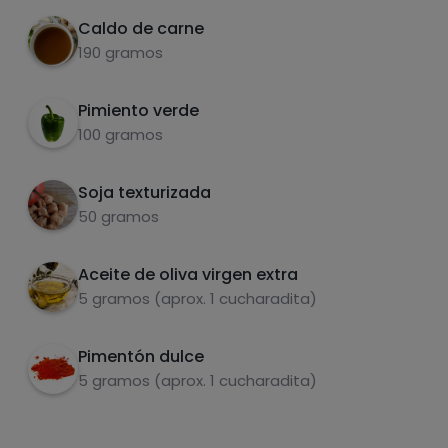
Caldo de carne
190 gramos
Pimiento verde
Carbohidratos
Proteínas
100 gramos
Soja texturizada
50 gramos
Grasas
Sal
Aceite de oliva virgen extra
5 gramos (aprox. 1 cucharadita)
Pimentón dulce
5 gramos (aprox. 1 cucharadita)
Azúcares
Grasas
saturadas