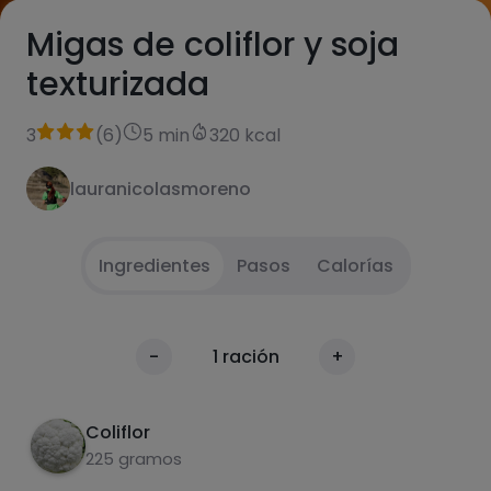
Migas de coliflor y soja
texturizada
3
(
6
)
5 min
320 kcal
lauranicolasmoreno
Ingredientes
Pasos
Calorías
.
1
Calorías
-
1
ración
+
Por 100g
Coliflor
225 gramos