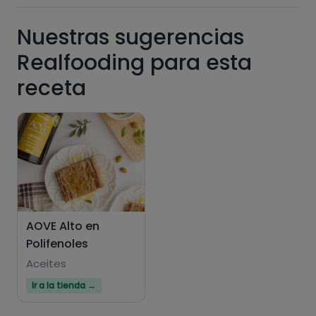
Nuestras sugerencias
Realfooding para esta
receta
Hazte PLUS para ver la información nutricional
de las recetas, y desbloquear muchas más
funcionalidades PLUS.
Pásate al PLUS
AOVE Alto en
Polifenoles
Aceites
Ir a la tienda →