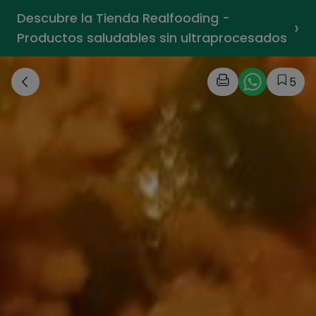
Descubre la Tienda Realfooding -
›
Productos saludables sin ultraprocesados
5