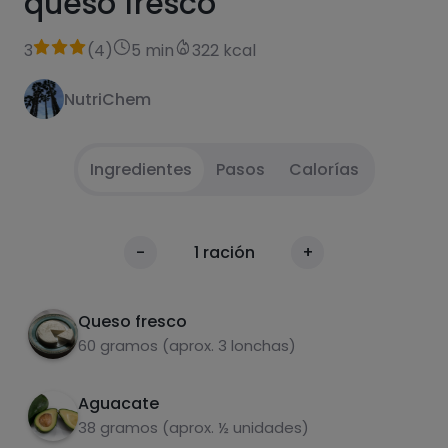
queso fresco
3
(
4
)
5 min
322 kcal
NutriChem
Ingredientes
Pasos
Calorías
Tostar el pan.
1
Calorías
-
1
ración
+
Por 100g
Añade el queso fresco y el aguacate
2
laminado sobre la tostada.
Queso fresco
60 gramos (aprox. 3 lonchas)
Espolvorear con pimentón dulce.
3
Aguacate
38 gramos (aprox. ½ unidades)