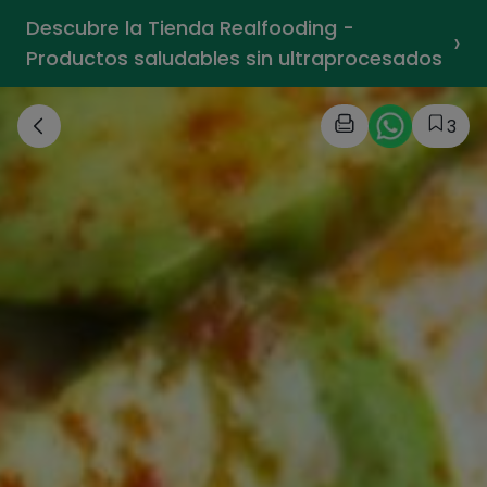
Descubre la Tienda Realfooding -
›
Productos saludables sin ultraprocesados
3