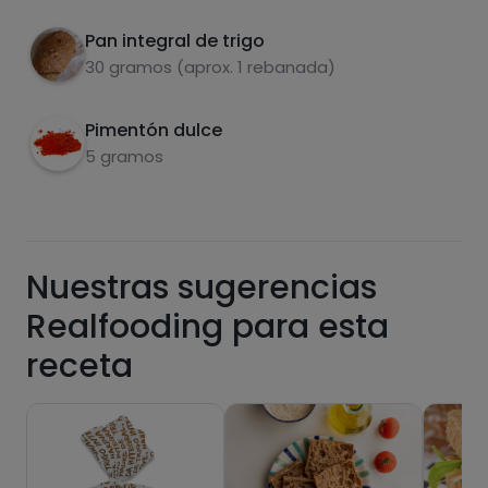
Pan integral de trigo
Carbohidratos
Proteínas
30 gramos (aprox. 1 rebanada)
Pimentón dulce
5 gramos
Grasas
Sal
Nuestras sugerencias
Realfooding para esta
Azúcares
Grasas
receta
saturadas