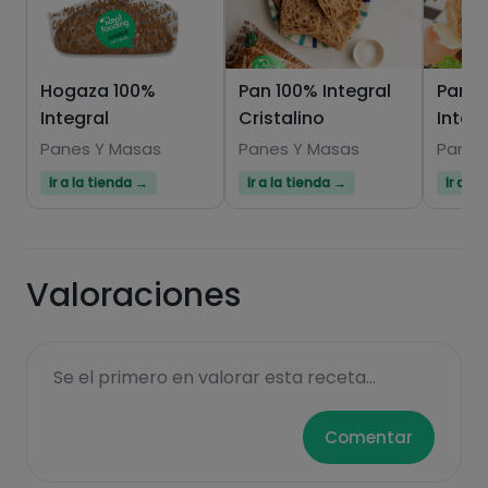
Hogaza 100%
Pan 100% Integral
Pan d
Integral
Cristalino
Integ
Hazte PLUS para ver la información nutricional
de las recetas, y desbloquear muchas más
Panes Y Masas
Panes Y Masas
Panes
funcionalidades PLUS.
Ir a la tienda →
Ir a la tienda →
Ir a l
Pásate al PLUS
Valoraciones
Se el primero en valorar esta receta...
Comentar