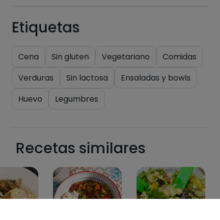
Etiquetas
Cena
Sin gluten
Vegetariano
Comidas
Verduras
Sin lactosa
Ensaladas y bowls
Huevo
Legumbres
Recetas similares