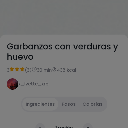
Garbanzos con verduras y
huevo
3
(
3
)
30 min
438 kcal
x_ivette_xrb
Ingredientes
Pasos
Calorías
Cortar las verduras a trozos pequeños
1
-
1
ración
+