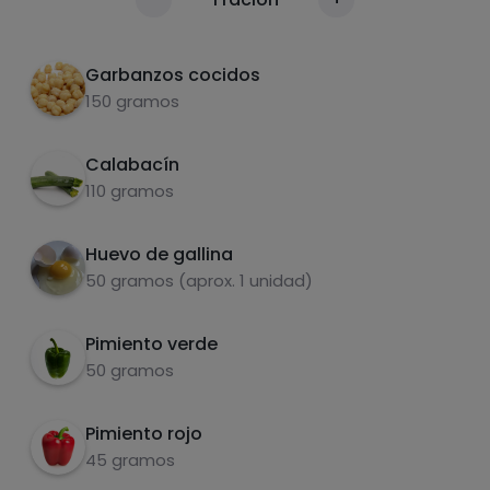
Calorías
Por 100g
Saltearlas a fuego lento, con el aceite y la sal
2
Garbanzos cocidos
Añadir un huevo a las verduras, remover, y
3
150 gramos
dejar que se cocine
Añadir los garbanzos y cocer hasta que todo
Calabacín
4
esté caliente.
110 gramos
Sazonar al gusto ¡Y a comer!
5
Huevo de gallina
Carbohidratos
Proteínas
50 gramos (aprox. 1 unidad)
Pimiento verde
50 gramos
Grasas
Sal
Pimiento rojo
45 gramos