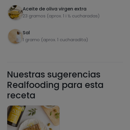
Aceite de oliva virgen extra
23 gramos (aprox. 1 i ½ cucharadas)
Azúcares
Grasas
saturadas
Sal
1 gramo (aprox. 1 cucharadita)
Nuestras sugerencias
Realfooding para esta
Hazte PLUS para ver la información nutricional
receta
de las recetas, y desbloquear muchas más
funcionalidades PLUS.
Pásate al PLUS