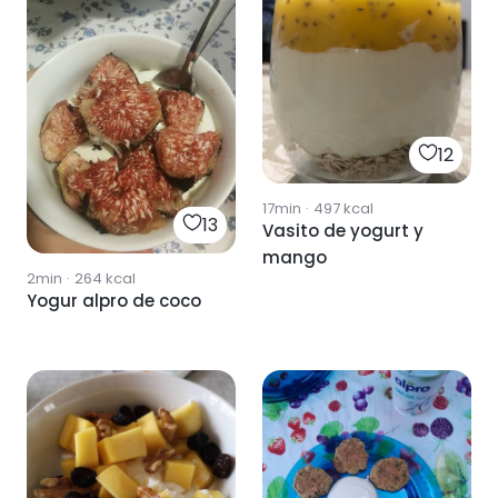
12
17min
·
497
kcal
13
Vasito de yogurt y
mango
2min
·
264
kcal
Yogur alpro de coco