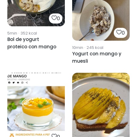
0
0
5min
·
352
kcal
Bol de yogurt
proteico con mango
10min
·
245
kcal
Yogurt con mango y
muesli
0