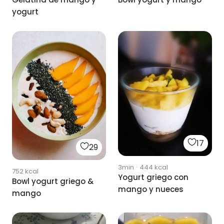
yogurt
17
29
3min
·
444
kcal
752
kcal
Yogurt griego con
Bowl yogurt griego &
mango y nueces
mango