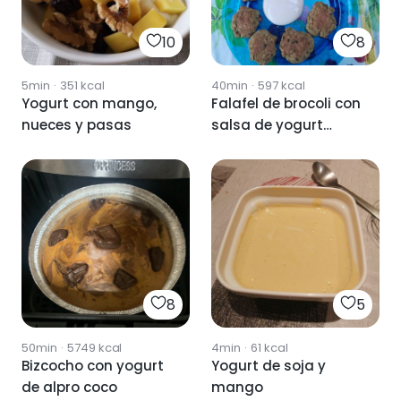
10
8
5min
·
351
kcal
40min
·
597
kcal
Yogurt con mango,
Falafel de brocoli con
nueces y pasas
salsa de yogurt
alpro coco
8
5
50min
·
5749
kcal
4min
·
61
kcal
Bizcocho con yogurt
Yogurt de soja y
de alpro coco
mango