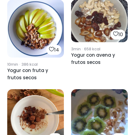
10
3min
·
658
kcal
14
Yogur con avena y
frutos secos
10min
·
386
kcal
Yogur con fruta y
frutos secos