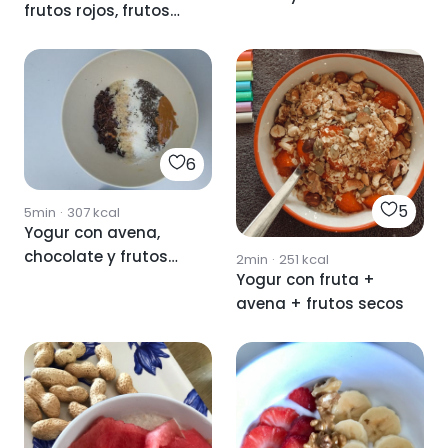
frutos rojos, frutos
😋
secos y cacao
6
5
5min
·
307
kcal
Yogur con avena,
chocolate y frutos
2min
·
251
kcal
Yogur con fruta +
secos
avena + frutos secos