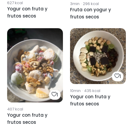
627
kcal
3min
·
296
kcal
Yogur con fruta y
Fruta con yogur y
frutos secos
frutos secos
1
10min
·
435
kcal
1
Yogur con fruta y
frutos secos
407
kcal
Yogur con fruta y
frutos secos