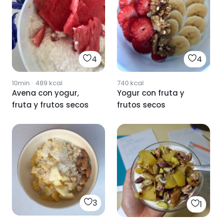
4
4
10min
·
489
kcal
740
kcal
Avena con yogur,
Yogur con fruta y
fruta y frutos secos
frutos secos
3
1