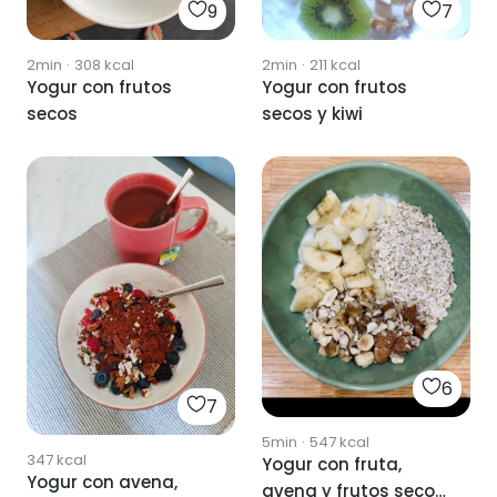
9
7
2min
·
308
kcal
2min
·
211
kcal
Yogur con frutos
Yogur con frutos
secos
secos y kiwi
6
7
5min
·
547
kcal
347
kcal
Yogur con fruta,
Yogur con avena,
avena y frutos secos