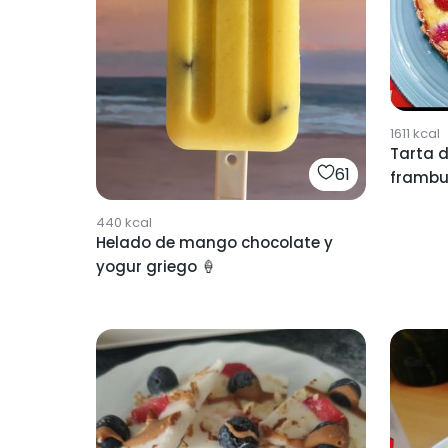
1611
kcal
Tarta d
61
frambu
440
kcal
Helado de mango chocolate y
yogur griego 🍦