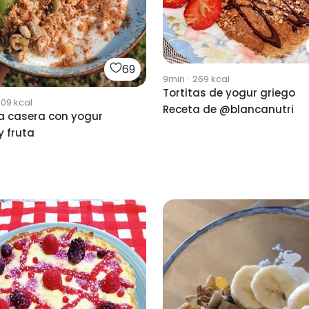
69
9min
·
269
kcal
Tortitas de yogur griego
909
kcal
Receta de @blancanutri
a casera con yogur
y fruta