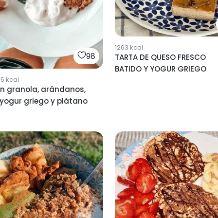
1263
kcal
98
TARTA DE QUESO FRESCO
BATIDO Y YOGUR GRIEGO
05
kcal
on granola, arándanos,
 yogur griego y plátano