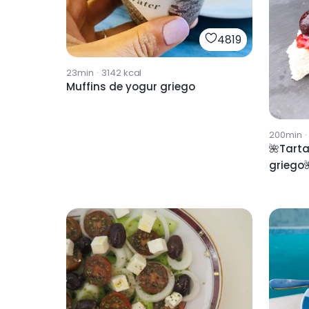
4819
23min
·
3142
kcal
Muffins de yogur griego
200min
·
🌺Tart
griego