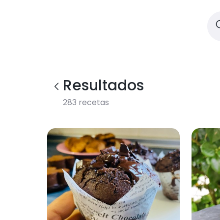
Resultados
283
recetas