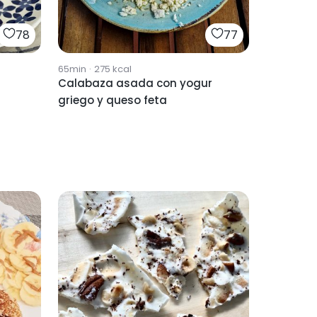
78
77
65min
·
275
kcal
Calabaza asada con yogur
griego y queso feta