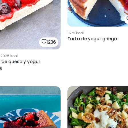
1576
kcal
Tarta de yogur griego
1236
2025
kcal
a de queso y yogur
