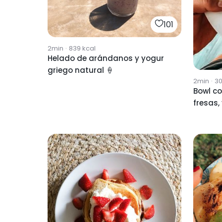
101
2min
·
839
kcal
Helado de arándanos y yogur
griego natural 🍦
2min
·
3
Bowl c
fresas,