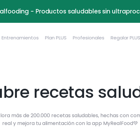
alfooding - Productos saludables sin ultrapr
Entrenamientos
Plan PLUS
Profesionales
Regalar PLU
bre recetas salu
lora más de 200.000 recetas saludables, hechas con co
real y mejora tu alimentación con la app MyRealFood💚