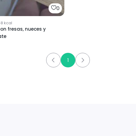
0
48
kcal
on fresas, nueces y
ate
1