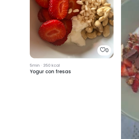
0
5min
·
350
kcal
Yogur con fresas