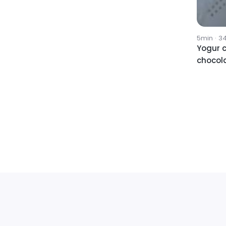
5min
·
3
Yogur c
chocol