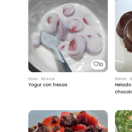
10
5min
·
90
kcal
60min
·
Yogur con fresas
Helado 
chocol