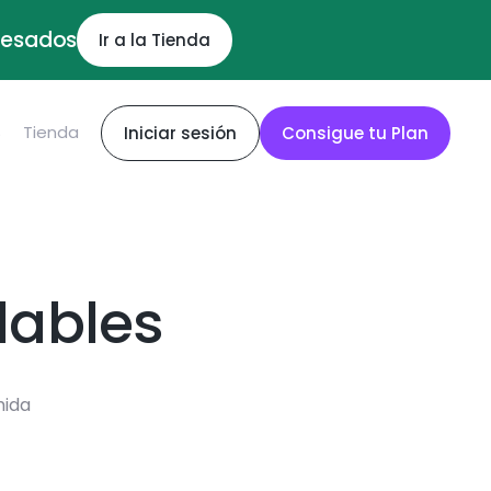
ocesados
Ir a la Tienda
S
Tienda
Iniciar sesión
Consigue tu Plan
dables
mida