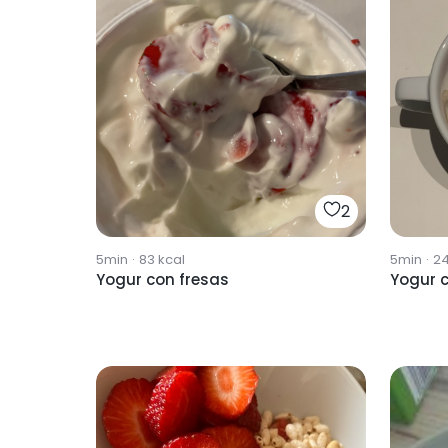
2
5min
·
83
kcal
5min
·
24
Yogur con fresas
Yogur 