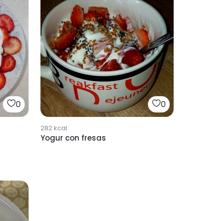
0
0
282
kcal
Yogur con fresas