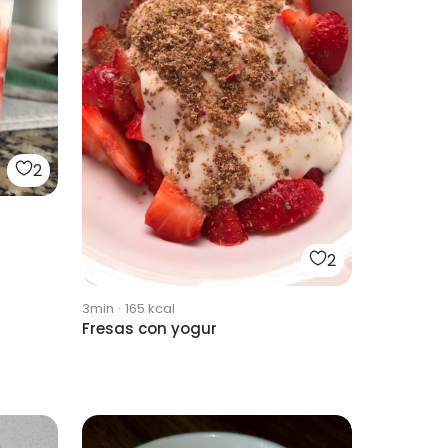
2
2
3min
·
165
kcal
Fresas con yogur