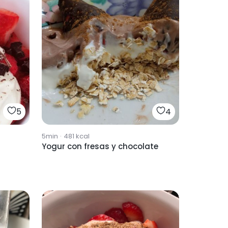
5
4
5min
·
481
kcal
Yogur con fresas y chocolate