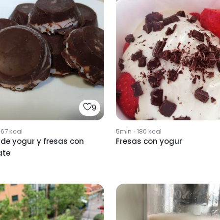
9
567
kcal
5min
·
180
kcal
de yogur y fresas con
Fresas con yogur
ate