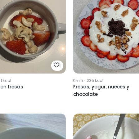
1
1
kcal
5min
·
235
kcal
con fresas
Fresas, yogur, nueces y
chocolate