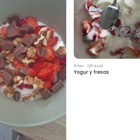
5min
·
125
kcal
Yogur y fresas