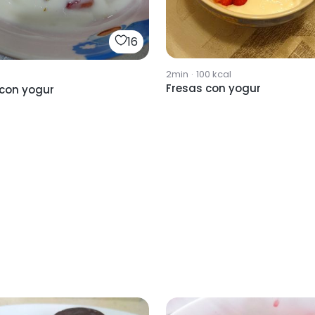
16
2min
·
100
kcal
Fresas con yogur
 con yogur