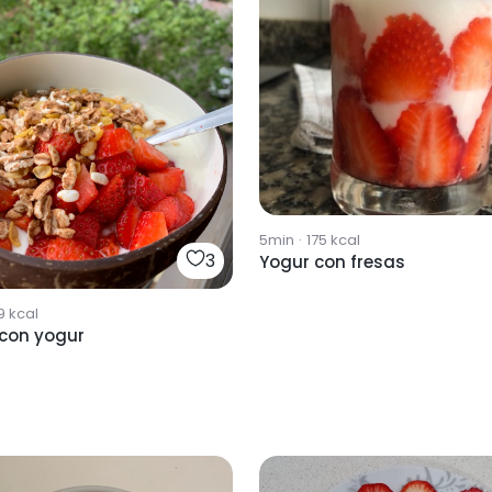
5min
·
175
kcal
3
Yogur con fresas
9
kcal
 con yogur