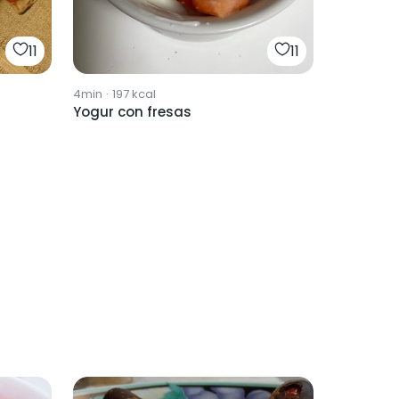
11
11
4min
·
197
kcal
Yogur con fresas