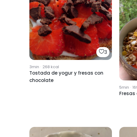
3
3min
·
268
kcal
Tostada de yogur y fresas con
chocolate
5min
·
16
Fresas