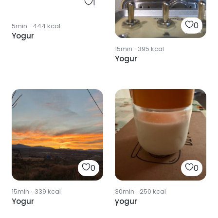
1
0
5min
·
444
kcal
Yogur
15min
·
395
kcal
Yogur
0
0
15min
·
339
kcal
30min
·
250
kcal
Yogur
yogur