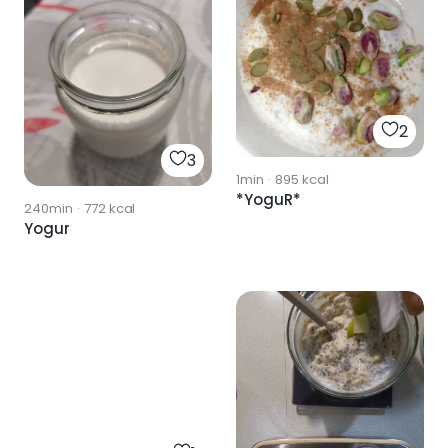
2
3
1min
·
895
kcal
*YoguR*
240min
·
772
kcal
Yogur