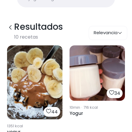
Resultados
Relevancia
10
recetas
34
10min
·
716
kcal
44
Yogur
1351
kcal
yogur