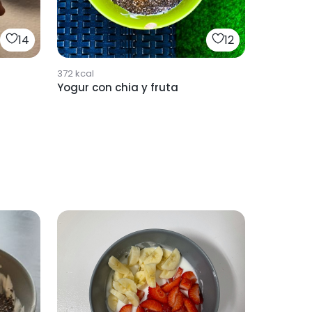
14
12
372
kcal
Yogur con chia y fruta