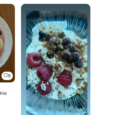
8
chía