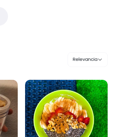
Relevancia