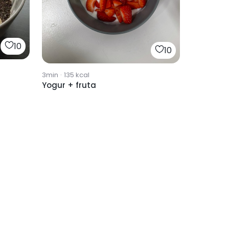
10
10
3min
·
135
kcal
Yogur + fruta