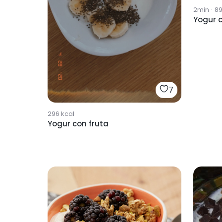
2min
·
8
Yogur c
7
296
kcal
Yogur con fruta