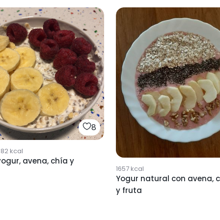
8
382
kcal
yogur, avena, chía y
1657
kcal
Yogur natural con avena, 
y fruta