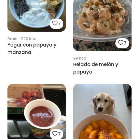
7
5min
·
220
kcal
7
Yogur con papaya y
manzana
99
kcal
Helado de melón y
papaya
7