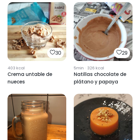
30
29
403
kcal
5min
·
326
kcal
Crema untable de
Natillas chocolate de
nueces
plátano y papaya