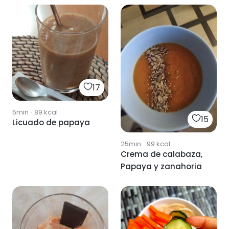
17
5min
·
89
kcal
15
Licuado de papaya
25min
·
99
kcal
Crema de calabaza,
Papaya y zanahoria