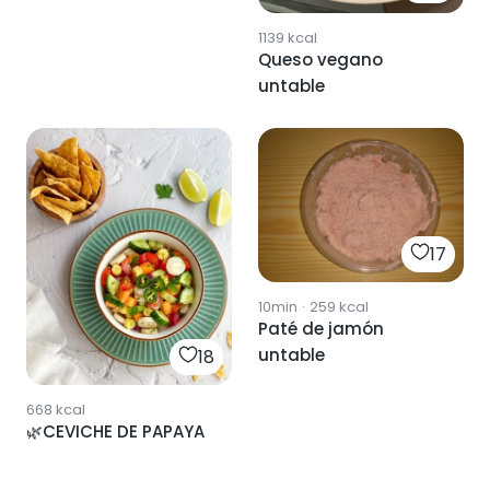
1139
kcal
Queso vegano
untable
17
10min
·
259
kcal
Paté de jamón
untable
18
668
kcal
🌿CEVICHE DE PAPAYA