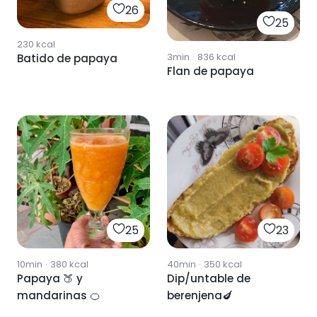
26
25
230
kcal
3min
·
836
kcal
Batido de papaya
Flan de papaya
25
23
10min
·
380
kcal
40min
·
350
kcal
Papaya 🍑 y
Dip/untable de
mandarinas 🍊
berenjena🍆