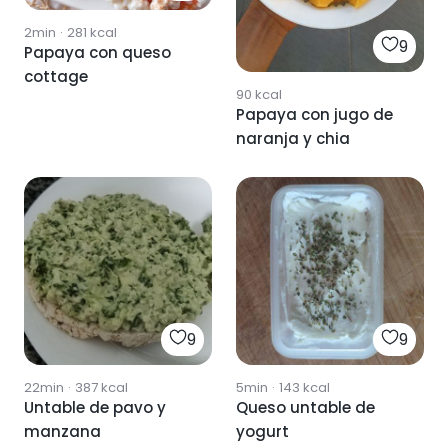
2min
·
281
kcal
9
Papaya con queso
cottage
90
kcal
Papaya con jugo de
naranja y chia
9
9
22min
·
387
kcal
5min
·
143
kcal
Untable de pavo y
Queso untable de
manzana
yogurt