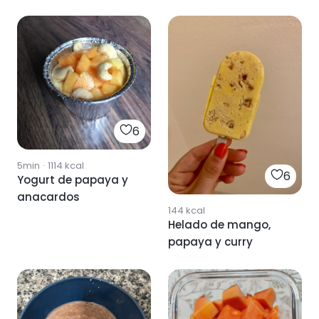
6
5min
·
1114
kcal
6
Yogurt de papaya y
anacardos
144
kcal
Helado de mango,
papaya y curry