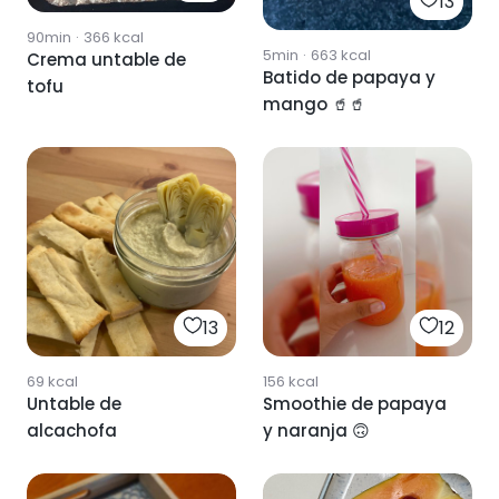
13
90min
·
366
kcal
5min
·
663
kcal
Crema untable de
Batido de papaya y
tofu
mango 🥤🥤
13
12
69
kcal
156
kcal
Untable de
Smoothie de papaya
alcachofa
y naranja 🙃