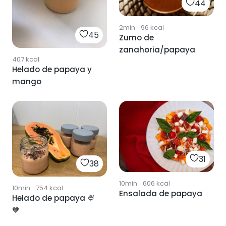
44
2min
·
96
kcal
45
Zumo de
zanahoria/papaya
407
kcal
Helado de papaya y
mango
31
38
10min
·
606
kcal
10min
·
754
kcal
Ensalada de papaya
Helado de papaya 🍨
🧡