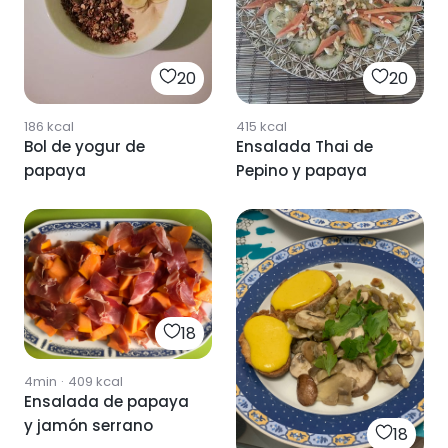
20
20
186
kcal
415
kcal
Bol de yogur de
Ensalada Thai de
papaya
Pepino y papaya
18
4min
·
409
kcal
Ensalada de papaya
y jamón serrano
18