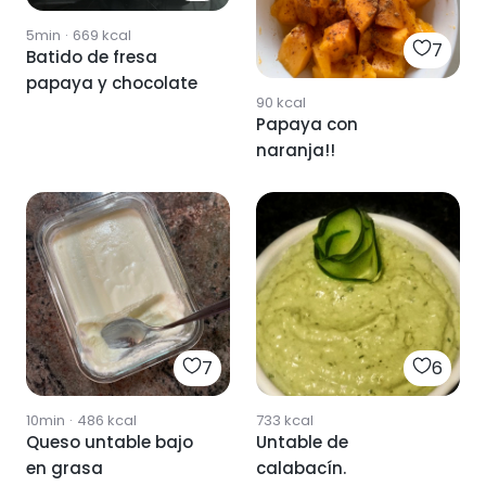
5min
·
669
kcal
7
Batido de fresa
papaya y chocolate
90
kcal
Papaya con
naranja!!
7
6
10min
·
486
kcal
733
kcal
Queso untable bajo
Untable de
en grasa
calabacín.