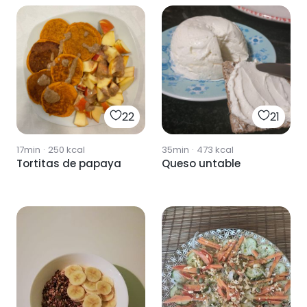
22
21
17min
·
250
kcal
35min
·
473
kcal
Tortitas de papaya
Queso untable