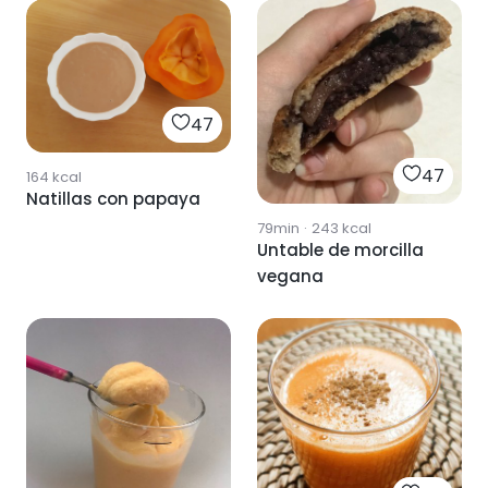
47
47
164
kcal
Natillas con papaya
79min
·
243
kcal
Untable de morcilla
vegana