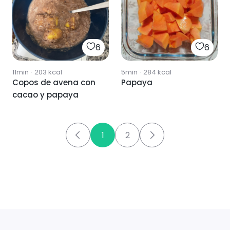
6
6
11min
·
203
kcal
5min
·
284
kcal
Copos de avena con
Papaya
cacao y papaya
1
2