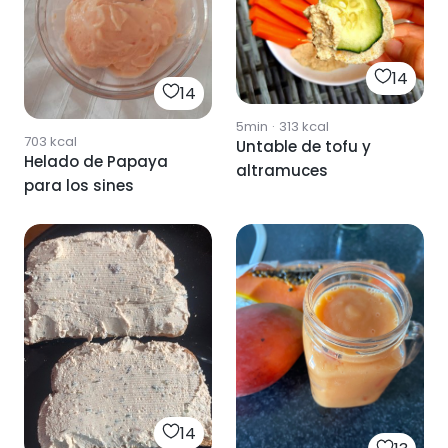
14
14
5min
·
313
kcal
703
kcal
Untable de tofu y
Helado de Papaya
altramuces
para los sines
14