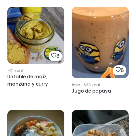
8
8
421
kcal
Untable de maíz,
manzana y curry
1min
·
638
kcal
Jugo de papaya