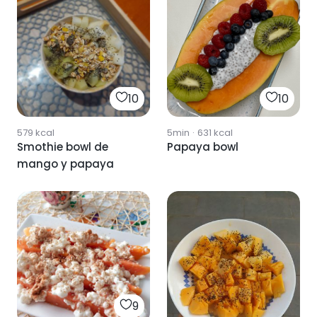
10
10
579
kcal
5min
·
631
kcal
Smothie bowl de
Papaya bowl
mango y papaya
9