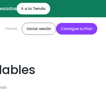
ocesados
Ir a la Tienda
S
Tienda
Iniciar sesión
Consigue tu Plan
dables
mida