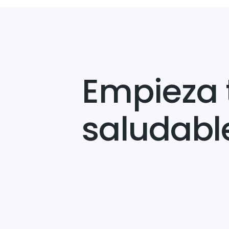
Empieza 
saludabl