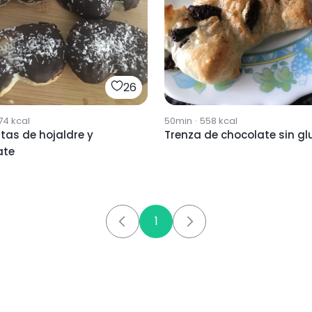
26
74
kcal
50min
·
558
kcal
tas de hojaldre y
Trenza de chocolate sin gl
ate
1