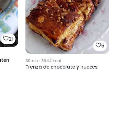
21
5
uten
30min
·
3644
kcal
Trenza de chocolate y nueces