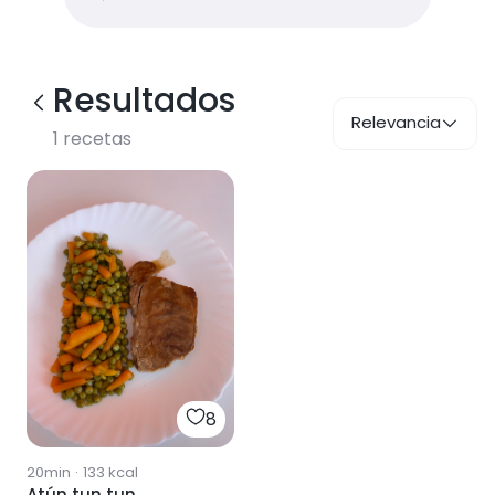
Resultados
Relevancia
1
recetas
8
20min
·
133
kcal
Atún tun tun