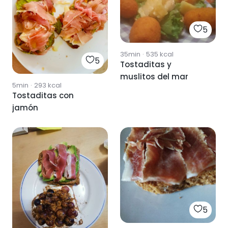
5
35min
·
535
kcal
5
Tostaditas y
muslitos del mar
5min
·
293
kcal
Tostaditas con
jamón
5