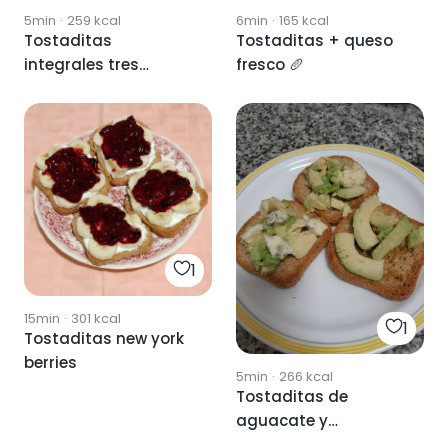
5min
·
259
kcal
6min
·
165
kcal
Tostaditas
Tostaditas + queso
integrales tres
fresco 🥖
maneras
1
15min
·
301
kcal
1
Tostaditas new york
berries
5min
·
266
kcal
Tostaditas de
aguacate y
gorgonzola