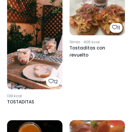
11
10min
·
405
kcal
Tostaditas con
revuelto
12
139
kcal
TOSTADITAS