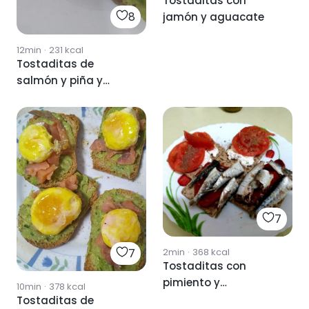
Tostaditas con
8
jamón y aguacate
12min
·
231
kcal
Tostaditas de
salmón y piña y
queso
7
7
2min
·
368
kcal
Tostaditas con
pimiento y
10min
·
378
kcal
sardinillas
Tostaditas de