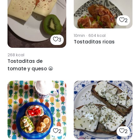
2
10min
·
604
kcal
3
Tostaditas ricas
268
kcal
Tostaditas de
tomate y queso 😬
2
2