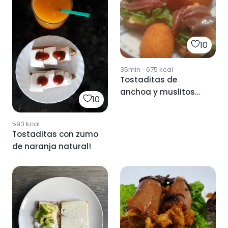
10
35min
·
675
kcal
Tostaditas de
anchoa y muslitos
10
del mar
593
kcal
Tostaditas con zumo
de naranja natural!