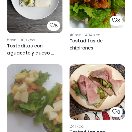
8
8
40min
·
404
kcal
5min
·
300
kcal
Tostaditas de
Tostaditas con
chipirones
aguacate y queso 🥑
🧀
8
241
kcal