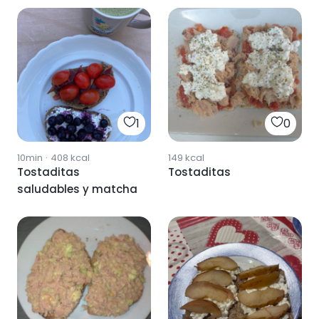
1
0
10min
·
408
kcal
149
kcal
Tostaditas
Tostaditas
saludables y matcha