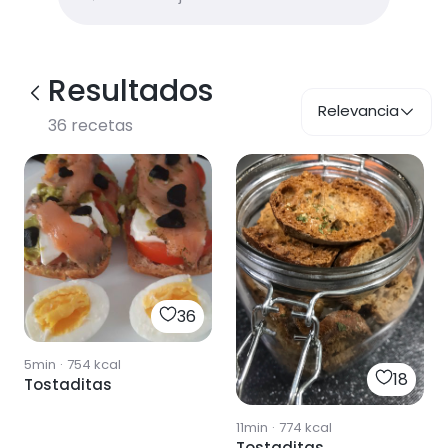
Resultados
Relevancia
36
recetas
36
5min
·
754
kcal
18
Tostaditas
11min
·
774
kcal
Tostaditas