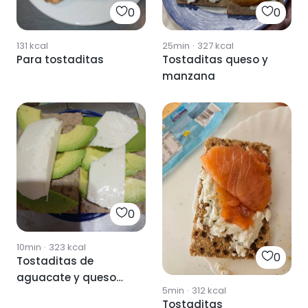
0
0
131
kcal
25min
·
327
kcal
Para tostaditas
Tostaditas queso y
manzana
0
10min
·
323
kcal
0
Tostaditas de
aguacate y queso
5min
·
312
kcal
fresco
Tostaditas