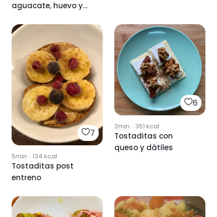
aguacate, huevo y
salmón
6
2min
·
351
kcal
7
Tostaditas con
queso y dátiles
5min
·
134
kcal
Tostaditas post
entreno