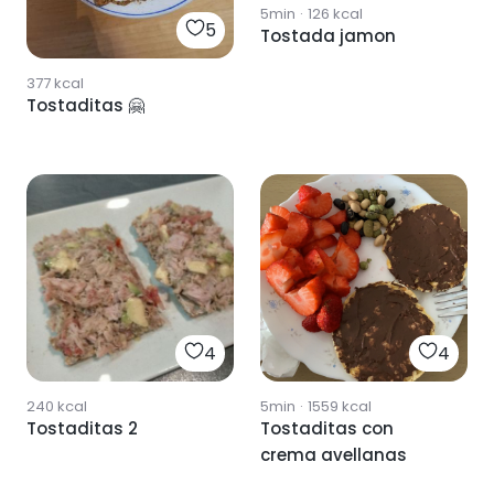
5min
·
126
kcal
5
Tostada jamon
377
kcal
Tostaditas 🤗
4
4
240
kcal
5min
·
1559
kcal
Tostaditas 2
Tostaditas con
crema avellanas