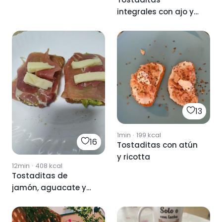
integrales con ajo y
perejil
13
1min
·
199
kcal
16
Tostaditas con atún
y ricotta
12min
·
408
kcal
Tostaditas de
jamón, aguacate y
queso