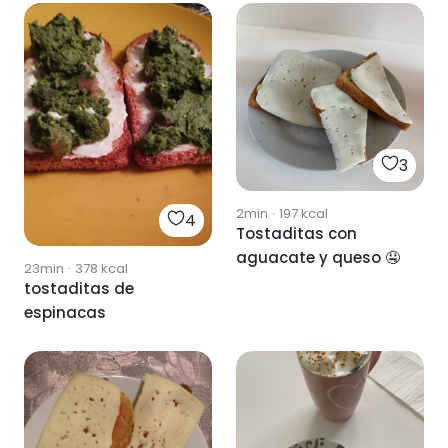
3
2min
·
197
kcal
4
Tostaditas con
aguacate y queso 🤤
23min
·
378
kcal
tostaditas de
espinacas