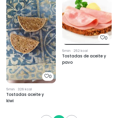
0
5min
·
252
kcal
Tostadas de aceite y
pavo
0
5min
·
326
kcal
Tostadas aceite y
kiwi