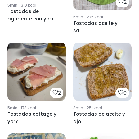
2
5min
·
310
kcal
Tostadas de
5min
·
276
kcal
aguacate con york
Tostadas aceite y
sal
2
0
5min
·
173
kcal
3min
·
251
kcal
Tostadas cottage y
Tostadas de aceite y
york
ajo