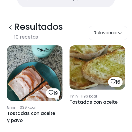
Resultados
Relevancia
10
recetas
16
19
1min
·
1196
kcal
Tostadas con aceite
5min
·
339
kcal
Tostadas con aceite
y pavo