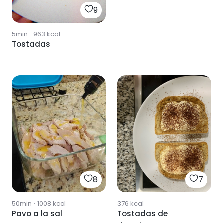
9
5min
·
963
kcal
Tostadas
8
7
50min
·
1008
kcal
376
kcal
Pavo a la sal
Tostadas de