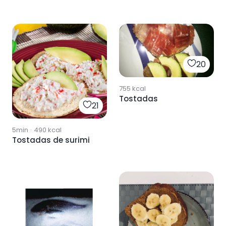
20
755
kcal
Tostadas
21
5min
·
490
kcal
Tostadas de surimi