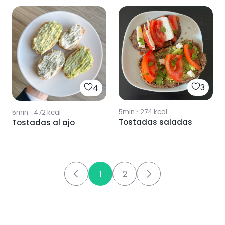
3
4
5min
·
274
kcal
5min
·
472
kcal
Tostadas saladas
Tostadas al ajo
1
2