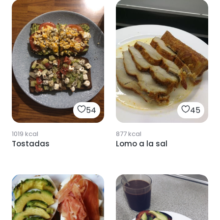
54
45
1019
kcal
877
kcal
Tostadas
Lomo a la sal