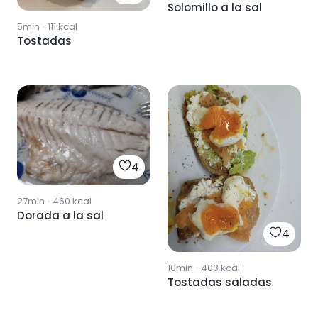
Solomillo a la sal
5min
·
111
kcal
Tostadas
4
27min
·
460
kcal
Dorada a la sal
4
10min
·
403
kcal
Tostadas saladas