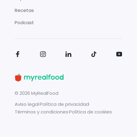
Recetas
Podcast
©
2026
MyRealFood
Aviso legal
·
Política de privacidad
·
Términos y condiciones
·
Política de cookies