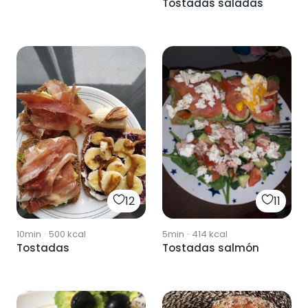
Tostadas saladas
12
11
10min
·
500
kcal
5min
·
414
kcal
Tostadas
Tostadas salmón