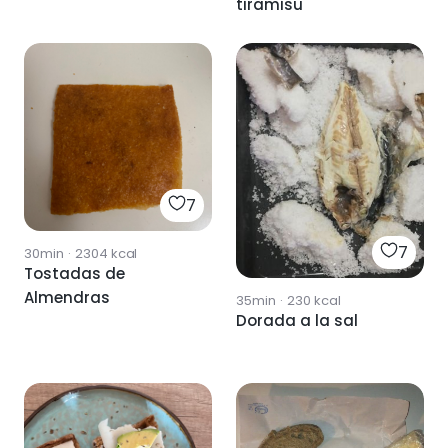
tiramisu
7
7
30min
·
2304
kcal
Tostadas de
Almendras
35min
·
230
kcal
Dorada a la sal