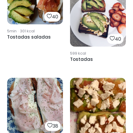
40
5min
·
301
kcal
Tostadas saladas
40
599
kcal
Tostadas
38