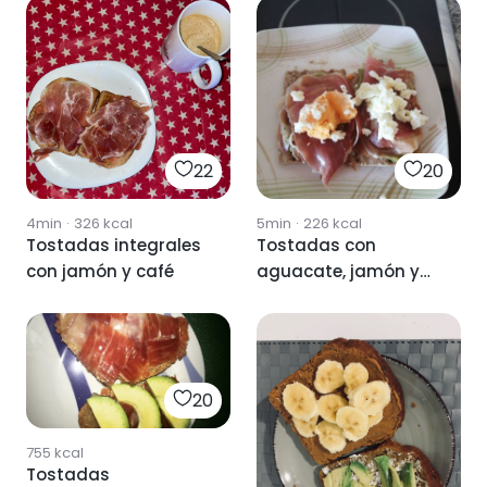
22
20
4min
·
326
kcal
5min
·
226
kcal
Tostadas integrales
Tostadas con
con jamón y café
aguacate, jamón y
huevo
20
755
kcal
Tostadas