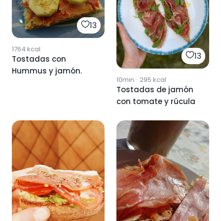
13
1764
kcal
13
Tostadas con
Hummus y jamón.
10min
·
295
kcal
Tostadas de jamón
con tomate y rúcula