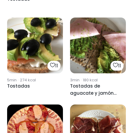
11
11
5min
·
274
kcal
3min
·
180
kcal
Tostadas
Tostadas de
aguacate y jamón
York