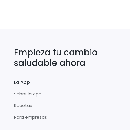
Empieza tu cambio
saludable ahora
La App
Sobre la App
Recetas
Para empresas