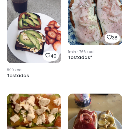
38
1min
·
766
kcal
40
Tostadas*
599
kcal
Tostadas