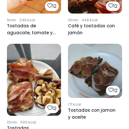
12
12
5min
·
249
kcal
10min
·
448
kcal
Tostadas de
Café y tostadas con
aguacate, tomate y
jamón
jamón
12
171
kcal
12
Tostadas con jamon
y aceite
10min
·
500
kcal
Tostadas