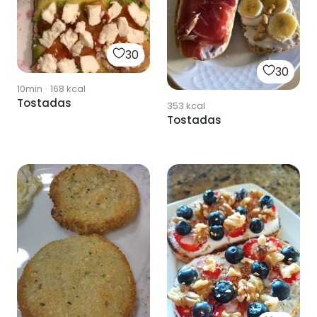
30
30
10min
·
168
kcal
Tostadas
353
kcal
Tostadas