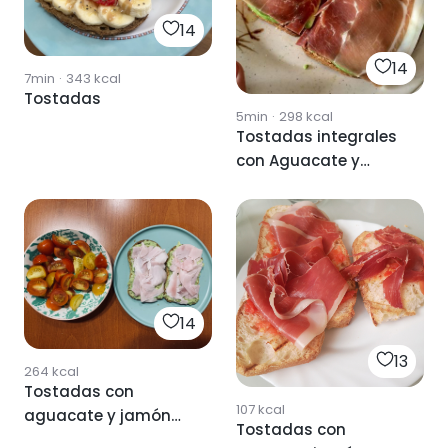
14
14
7min
·
343
kcal
Tostadas
5min
·
298
kcal
Tostadas integrales
con Aguacate y
Jamón
14
13
264
kcal
Tostadas con
107
kcal
aguacate y jamón
Tostadas con
cocido