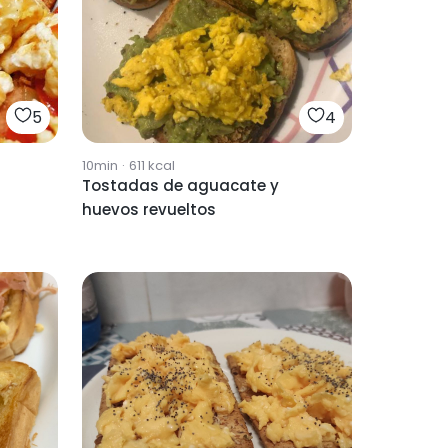
5
4
10min
·
611
kcal
Tostadas de aguacate y
huevos revueltos