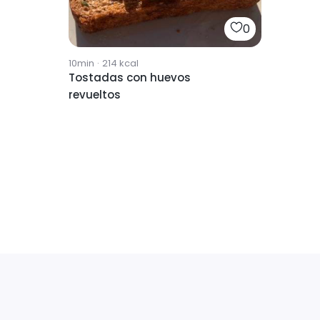
0
10min
·
214
kcal
Tostadas con huevos
revueltos