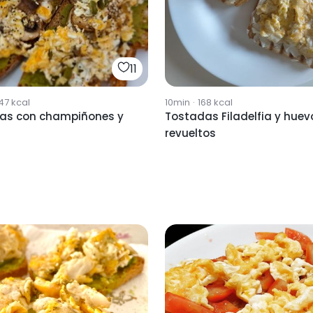
11
47
kcal
10min
·
168
kcal
as con champiñones y
Tostadas Filadelfia y huev
revueltos