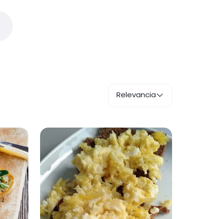
Relevancia