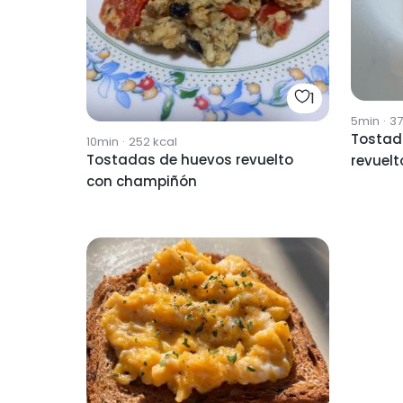
1
5min
·
3
Tostad
10min
·
252
kcal
Tostadas de huevos revuelto
revuelt
con champiñón