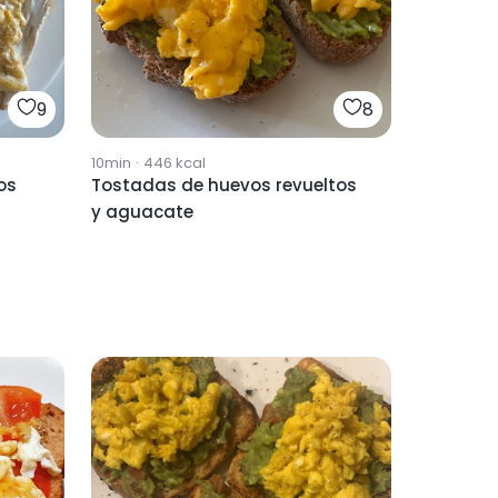
9
8
10min
·
446
kcal
os
Tostadas de huevos revueltos
y aguacate