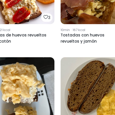
3
21
kcal
10min
·
167
kcal
as de huevos revueltos
Tostadas con huevos
cotón
revueltos y jamón